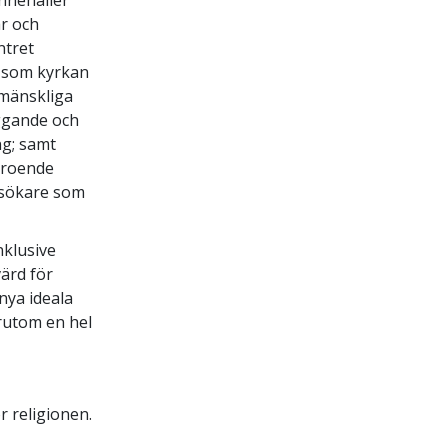
ar och
ntret
m som kyrkan
 mänskliga
yggande och
ng; samt
eroende
besökare som
nklusive
ärd för
nya ideala
rutom en hel
r religionen.