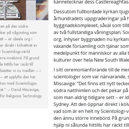
kännetecknar dess Castlereaghfas
Dessutom fullbordade kyrkan tju
århundradets uppgraderingar på 
byggnadskomplexet, såväl som til
ecken på den södra
av två fullständiga våningsplan. So
ekar på någonting som
ett – er ideala org i
org, inhyser byggnaden nu kyrkan
r direkt i kölvattnet av
växande församling och tjänar so
 Scientologi-värld
medelpunkt för människor av alla 
örre innebörd. På grund
kulturer över hela New South Wale
hittills har räckt till
I sitt ceremonianförande till de me
 besitter ni nu medlen – i
scientologer som var närvarande, 
– att upplyfta den här
tion med Scientologys
Miscavige: ”Det finns ett nytt teck
het.”
– David Miscavige,
södra natthimlen och det pekar p
för Religious Technology
som man aldrig tidigare sett – er id
Sydney. Att den öppnar direkt i köl
vad som är en helt ny Scientologi-v
den ännu större innebörd. På grun
hjälp ni sålunda hittills har räckt til