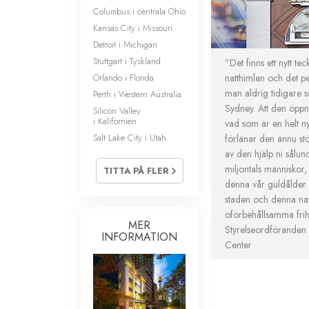
Columbus i centrala Ohio
Kansas City i Missouri
Detroit i Michigan
Stuttgart i Tyskland
”Det finns ett nytt t
Orlando i Florida
natthimlen och det p
man aldrig tidigare s
Perth i Western Australia
Sydney. Att den öppna
Silicon Valley
i Kalifornien
vad som är en helt ny
Salt Lake City i Utah
förlänar den ännu st
av den hjälp ni sålunda 
miljontals människor,
TITTA PÅ FLER
denna vår guldålder 
staden och denna na
oförbehållsamma fri
MER
Styrelseordföranden 
INFORMATION
Center