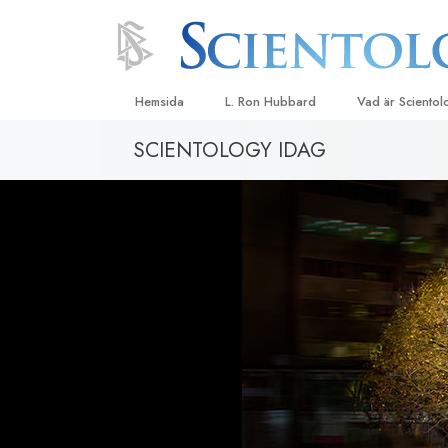
Hemsida
L. Ron Hubbard
Vad är Sciento
SCIENTOLOGY IDAG
Trossatser och r
Scientologys tr
Vad scientologe
Scientology
Träffa en scient
Inne i en Kyrka
Scientologys gr
En introduktion ti
Kärlek och hat 
Vad är storhet?