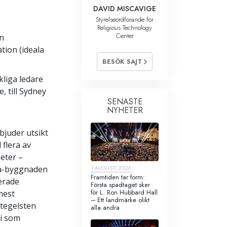
DAVID MISCAVIGE
Styrelseordförande för
Religious Technology
Center
en
tion (ideala
BESÖK SAJT
kliga ledare
, till Sydney
SENASTE
NYHETER
bjuder utsikt
 flera av
eter –
1 AUGUSTI 2026
ia-byggnaden
Framtiden tar form:
erade
Första spadtaget sker
för L. Ron Hubbard Hall
mest
– Ett landmärke olikt
 tegelsten
alla andra
ri som