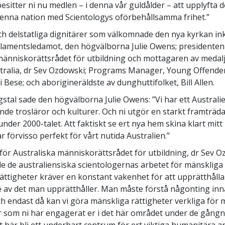
esitter ni nu medlen – i denna vår guldålder – att upplyfta 
enna nation med Scientologys oförbehållsamma frihet.”
ch delstatliga dignitärer som välkomnade den nya kyrkan in
rlamentsledamot, den högvälborna Julie Owens; presidenten
människorättsrådet för utbildning och mottagaren av medal
tralia, dr Sev Ozdowski; Programs Manager, Young Offende
si Bese; och aborigineräldste av dunghuttifolket, Bill Allen.
ngstal sade den högvälborna Julie Owens: ”Vi har ett Austral
ande trosläror och kulturer. Och ni utgör en starkt framträd
under 2000-talet. Att faktiskt se ert nya hem skina klart mitt
 förvisso perfekt för vårt nutida Australien.”
för Australiska människorättsrådet för utbildning, dr Sev 
 de australiensiska scientologernas arbetet för mänskliga 
ättigheter kräver en konstant vakenhet för att upprätthåll
e av det man upprätthåller. Man måste förstå någonting in
ch endast då kan vi göra mänskliga rättigheter verkliga för 
r som ni har engagerat er i det här området under de gångn
et här bli ett underbart centrum för ert viktiga humanitära a