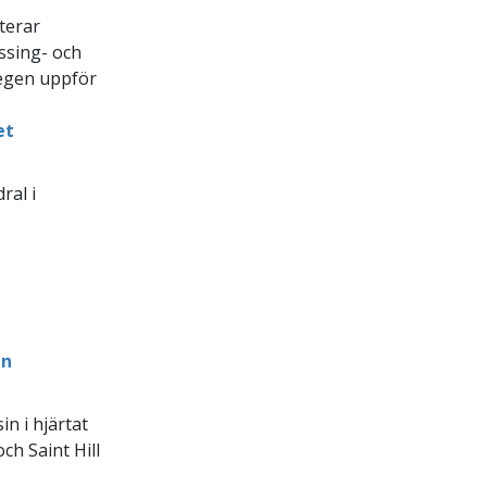
terar
ssing- och
tegen uppför
et
ral i
en
n i hjärtat
h Saint Hill