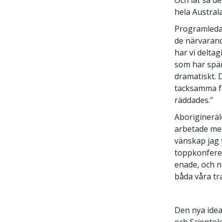
hela Australa
Programledar
de närvarand
har vi delta
som har spän
dramatiskt. 
tacksamma fö
räddades.”
Aborigineräl
arbetade med
vänskap jag 
toppkonferen
enade, och n
båda våra tra
Den nya idea
och Scientol