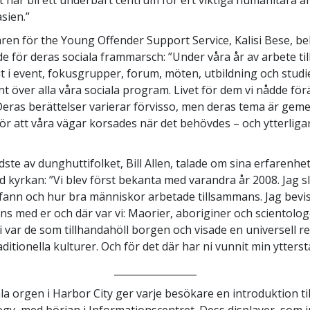
sien.”
en för the Young Offender Support Service, Kalisi Bese, be
e för deras sociala frammarsch: ”Under våra år av arbete t
git i event, fokusgrupper, forum, möten, utbildning och stud
t över alla våra sociala program. Livet för dem vi nådde fö
Deras berättelser varierar förvisso, men deras tema är gem
r att våra vägar korsades när det behövdes – och ytterligare
dste av dunghuttifolket, Bill Allen, talade om sina erfarenhe
 kyrkan: ”Vi blev först bekanta med varandra år 2008. Jag s
fann och hur bra människor arbetade tillsammans. Jag bevi
s med er och där var vi: Maorier, aboriginer och scientologe
i var de som tillhandahöll borgen och visade en universell r
ditionella kulturer. Och för det där har ni vunnit min ytterst
_________________
la orgen i Harbor City ger varje besökare en introduktion til
ogy, med början i Informationscentret. Dess displayer, som 