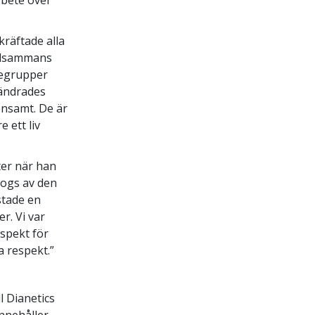
kräftade alla
illsammans
iegrupper
rändrades
ensamt. De är
 ett liv
ter när han
logs av den
stade en
r. Vi var
espekt för
a respekt.”
l Dianetics
innehåller