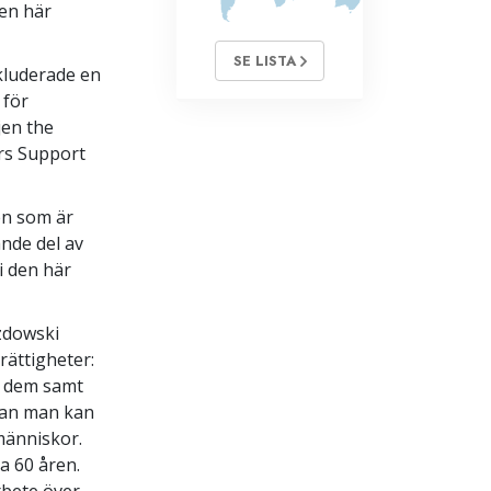
den här
SE LISTA
kluderade en
 för
jen the
rs Support
ien som är
ande del av
 i den här
Ozdowski
rättigheter:
a dem samt
nan man kan
människor.
a 60 åren.
rbete över