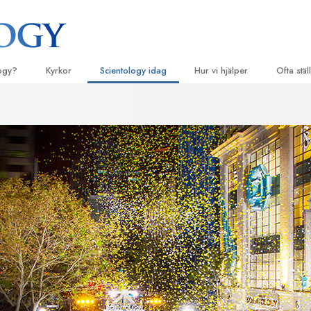
logy?
Kyrkor
Scientology idag
Hur vi hjälper
Ofta stä
eligiösa bruk
Hitta en kyrka
Invigningar
Vägen till lycka
Bakgrun
De 
principer
ossatser & kodexar
Ideala Scientology Kyrkor
Scientology evenemang
Applied Scholastics
Lju
Inne i en
r säger om
Avancerade organisationer
David Miscavige – Scientologys
Criminon
Intr
kyrklige ledare
Scientol
för
Flag Land Base
Narconon
olog
Intr
Freewinds
Sanningen om droger
Inle
Att få ut Scientology till världen
Enade för mänskliga rättighet
undprinciper
Kommittén för mänskliga rättig
ll Dianetics
Scientologys frivilligpastorer
–