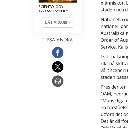
människor, b
SCIENTOLOGY-
staden och d
KYRKAN I SYDNEY
Nationella o
LÄS VIDARE
nationell pa
Australiska 
TIPSA ANDRA
Order of Aus
Service, Kali
I sitt hälsni
rikt på skift
vårt sceneri 
staden passar
Presidenten 
OAM, hedrade
”Mänskliga r
en förståels
utföra det o
Det är därfö
Och låt så d