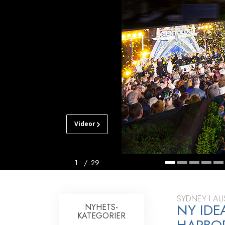
Videor
SCIENTOLOGY-
KYRKAN
I
SYDNEY
1
/
29
RUNDTUR
INVIGNING
SYDNEY I AU
NY IDE
NYHETS­
KATEGORIER