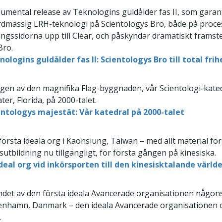
mental release av Teknologins guldålder fas II, som garan
dmässig LRH-teknologi på Scientologys Bro, både på proce
ingssidorna upp till Clear, och påskyndar dramatiskt frams
Bro.
ologins guldålder fas II: Scientologys Bro till total frih
en av den magnifika Flag-byggnaden, vår Scientologi-kated
ter, Florida, på 2000-talet.
entologys majestät: Vår katedral på 2000-talet
första ideala org i Kaohsiung, Taiwan – med allt material för
sutbildning nu tillgängligt, för första gången på kinesiska.
ideal org vid inkörsporten till den kinesisktalande värld
et av den första ideala Avancerade organisationen någonsi
nhamn, Danmark – den ideala Avancerade organisationen oc
.