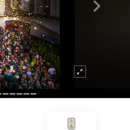
Barn
Verktyg för arbetslivet
Etik och tillstånden
Orsaken till undertryckande
Undersökningar
Organiseringens grunder
Grunderna i public relations
Targets och mål
Studieteknologin
Kommunikation