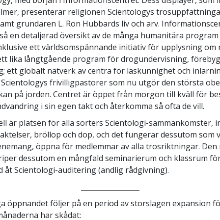
ilmer, presenterar religionen Scientologys trosuppfattning
amt grundaren L. Ron Hubbards liv och arv. Informationsce
kså en detaljerad översikt av de många humanitära progra
nklusive ett världsomspännande initiativ för upplysning om
 ett lika långtgående program för drogundervisning, föreb
g; ett globalt nätverk av centra för läskunnighet och inlärni
Scientologys frivilligpastorer som nu utgör den största ob
kan på jorden. Centret är öppet från morgon till kväll för 
dvandring i sin egen takt och återkomma så ofta de vill.
ll är platsen för alla sorters Scientologi-sammankomster, i
ktelser, bröllop och dop, och det fungerar dessutom som v
nemang, öppna för medlemmar av alla trosriktningar. Den 
riper dessutom en mångfald seminarierum och klassrum fö
 åt Scientologi-auditering (andlig rådgivning).
_________________
ga öppnandet följer på en period av storslagen expansion fö
månaderna har skådat: