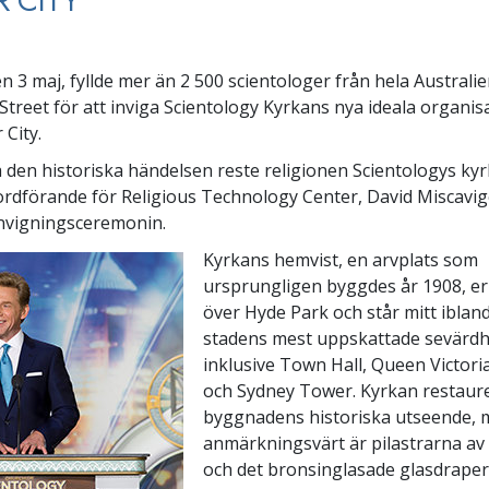
 CITY
n 3 maj, fyllde mer än 2 500 scientologer från hela Australi
Street för att inviga Scientology Kyrkans nya ideala organisa
 City.
a den historiska händelsen reste religionen Scientologys kyr
ordförande för Religious Technology Center, David Miscavige
 invigningsceremonin.
Kyrkans hemvist, en arvplats som
ursprungligen byggdes år 1908, er
över Hyde Park och står mitt ibland
stadens mest uppskattade sevärdh
inklusive Town Hall, Queen Victor
och Sydney Tower. Kyrkan restaur
byggnadens historiska utseende, 
anmärkningsvärt är pilastrarna av
och det bronsinglasade glasdrape