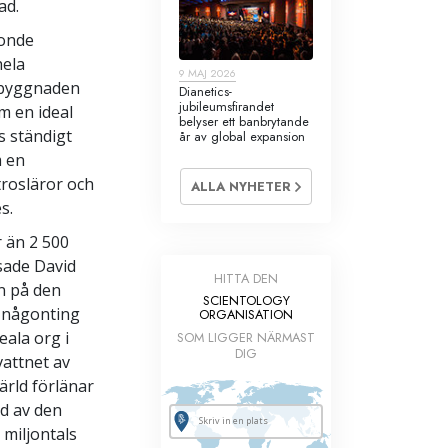
ad.
gonde
hela
9 MAJ 2026
lbyggnaden
Dianetics-
jubileumsfirandet
m en ideal
belyser ett banbrytande
s ständigt
år av global expansion
m en
trosläror och
ALLA NYHETER
s.
r än 2 500
sade David
HITTA DEN
en på den
SCIENTOLOGY
å någonting
ORGANISATION
eala org i
SOM LIGGER NÄRMAST
DIG
vattnet av
ärld förlänar
d av den
l miljontals