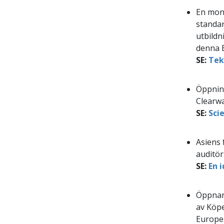
En monu
standar
utbildn
denna 
SE:
Tekn
Öppning
Clearwa
SE:
Sci
Asiens 
auditör
SE:
En 
Öppnand
av Köpe
Europe