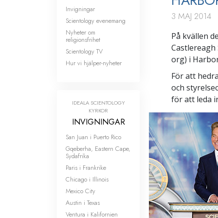
HARBOR
Invigningar
3 MAJ 2014
Scientology evenemang
Nyheter om
På kvällen de
religionsfrihet
Castlereagh 
Scientology TV
org) i Harbor
Hur vi hjälper-nyheter
För att hedr
och styrelse
för att leda
IDEALA SCIENTOLOGY
KYRKOR
INVIGNINGAR
San Juan i Puerto Rico
Gqeberha, Eastern Cape,
Sydafrika
Paris i Frankrike
Chicago i Illinois
Mexico City
Austin i Texas
Ventura i Kalifornien