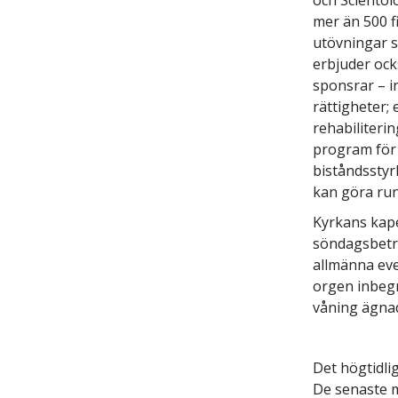
mer än 500 f
utövningar s
erbjuder oc
sponsrar – i
rättigheter;
rehabiliterin
program för 
biståndsstyr
kan göra run
Kyrkans kape
söndagsbetra
allmänna eve
orgen inbeg
våning ägnad
Det högtidli
De senaste 