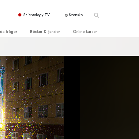
Scientology TV
Svenska
llda frågor
Böcker & tjänster
Online-kurser
d och grundläggande
inledande böckerna
Hur man löser konflikter
dböcker
Tillvarons dynamiker
 Kyrka
oduktions-
Beståndsdelarna i förståelse
ogys organisationer
eläsningar
Lösningar för en farlig omgivning
oduktionsfilmer
Assister för sjukdomar och skador
dande tjänster
er
Integritet och ärlighet
heter
Äktenskap
Den emotionella Tonskalan
Svar på drogproblemet