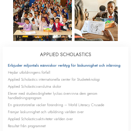
APPLIED SCHOLASTICS
Erbjuder miljontals människor verktyg för läskunnighet och inlärning
Hejdar utbildningens förfall
Applied Scholastics internationella center för Studieteknologi
Applied Scholastics-anslutna skolor
Elever med studiesvårigheter lyckas övervinna dem genom
handledningsprogram
En gräsrotsrörelse väcker förändring – World Literacy Crusade
Främjar läskunnighet och utbildning världen över
Applied Scholastics-aktiviteter världen över
Resultat från programmet