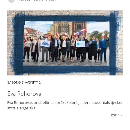
SÄSONG 7, AVSNITT 2
Eva Rehorova
Eva Rehorovas prisbelönta språkskolor hjälper tiotusentals tjecker
att tala engelska.
Mer