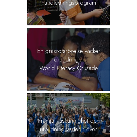
handledningsprogram
En gräsrotsrörelse väcker
förändring –
World Literacy Crusade
Främjar läskunnighet och
utbildning världen över