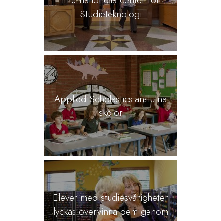
Studieteknologi
Applied Scholastics-anslutna
skolor
Elever med studiesvårigheter
lyckas övervinna dem genom