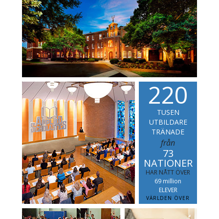
2
2
0
TUSEN
UTBILDARE
TRÄNADE
från
73
NATIONER
HAR NÅTT ÖVER
69 million
ELEVER
VÄRLDEN ÖVER