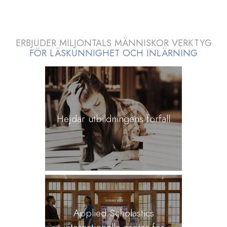
ERBJUDER MILJONTALS MÄNNISKOR VERKTYG
FÖR LÄSKUNNIGHET OCH INLÄRNING
Hejdar utbildningens förfall
Applied Scholastics
internationella center för