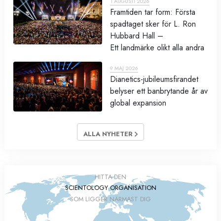
1 AUGUSTI 2026
Framtiden tar form: Första
spadtaget sker för L. Ron
Hubbard Hall –
Ett landmärke olikt alla andra
9 MAJ 2026
Dianetics-jubileumsfirandet
belyser ett banbrytande år av
global expansion
ALLA NYHETER
HITTA DEN
SCIENTOLOGY ORGANISATION
SOM LIGGER NÄRMAST DIG