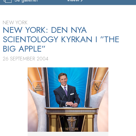
SCIENTOLOGY-
KYRKAN
I
NEW YORK
NEW YORK
NEW YORK: DEN NYA
RUNDTUR
SCIENTOLOGY KYRKAN I ”THE
INVIGNING
BIG APPLE”
26 SEPTEMBER 2004