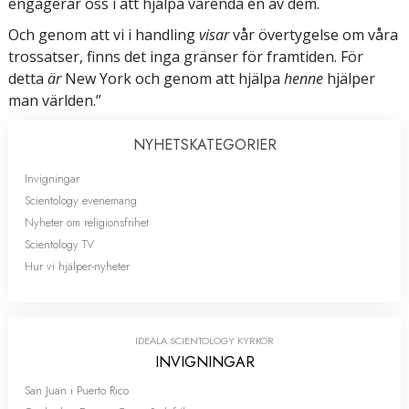
engagerar oss i att hjälpa varenda en av dem.
Och genom att vi i handling
visar
vår övertygelse om våra
trossatser, finns det inga gränser för framtiden. För
detta
är
New York och genom att hjälpa
henne
hjälper
man världen.”
NYHETS­KATEGORIER
Invigningar
Scientology evenemang
Nyheter om religionsfrihet
Scientology TV
Hur vi hjälper-nyheter
IDEALA SCIENTOLOGY KYRKOR
INVIGNINGAR
San Juan i Puerto Rico