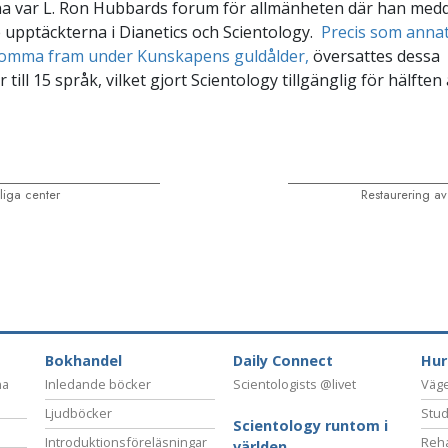
a var L. Ron Hubbards forum för allmänheten där han med
upptäckterna i Dianetics och Scientology.
Precis som annat
komma fram under Kunskapens guldålder,
översattes dessa
 till 15 språk, vilket gjort Scientology tillgänglig för hälften
liga center
Restaurering a
Bokhandel
Daily Connect
Hur
na
Inledande böcker
Scientologists @livet
Vägen
Ljudböcker
Stud
Scientology runtom i
Introduktionsföreläsningar
Reha
världen