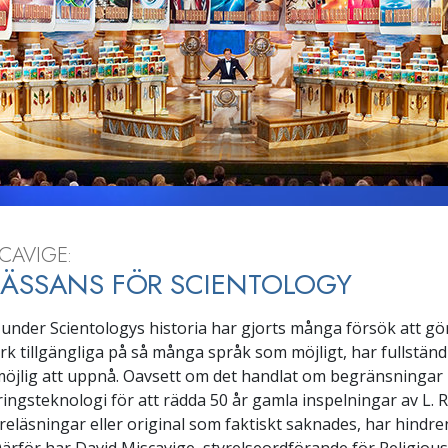
CAVIGE:
NÄSSANS FÖR SCIENTOLOGY
under Scientologys historia har gjorts många försök att gör
k tillgängliga på så många språk som möjligt, har fullstän
 omöjlig att uppnå. Oavsett om det handlat om begränsningar 
ringsteknologi för att rädda 50 år gamla inspelningar av L. 
eläsningar eller original som faktiskt saknades, har hindren