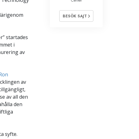
s Technology
Center
 därigenom
BESÖK SAJT
r” startades
mmet i
aurering av
 Ron
ecklingen av
illgängligt,
se av all den
ahålla den
ftliga
a syfte.