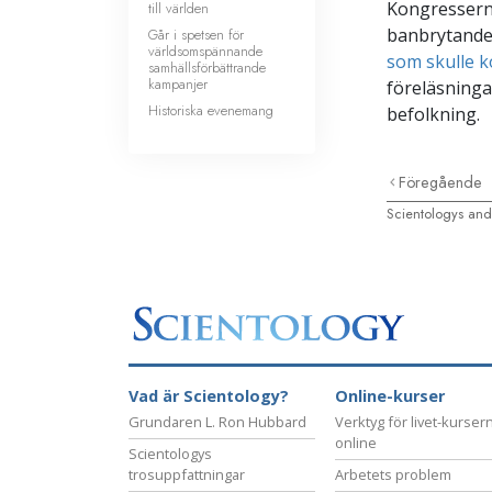
Kongressern
till världen
banbrytande 
Går i spetsen för
världsomspännande
som skulle 
samhällsförbättrande
kampanjer
föreläsningar
Historiska evenemang
befolkning.
Föregående
Scientologys and
Vad är Scientology?
Online-kurser
Grundaren L. Ron Hubbard
Verktyg för livet-kurser
online
Scientologys
trosuppfattningar
Arbetets problem