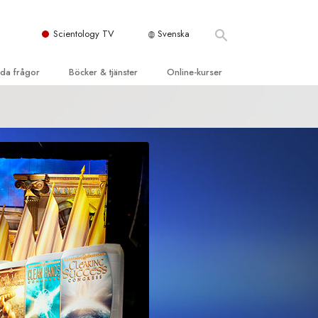
Scientology TV
Svenska
llda frågor
Böcker & tjänster
Online-kurser
d och grundläggande
inledande böckerna
Hur man löser konflikter
dböcker
Tillvarons dynamiker
 Kyrka
oduktions-
Beståndsdelarna i förståelse
ogys organisationer
eläsningar
Lösningar för en farlig omgivning
oduktionsfilmer
Assister för sjukdomar och skador
dande tjänster
er
Integritet och ärlighet
heter
Äktenskap
Den emotionella Tonskalan
Svar på drogproblemet