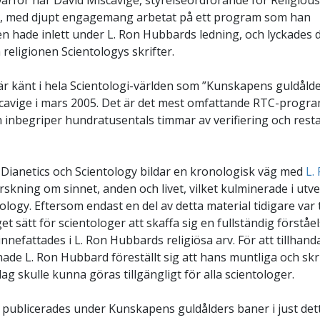
ärför har David Miscavige, styrelseordförande för Religiou
), med djupt engagemang arbetat på ett program som han
n hade inlett under L. Ron Hubbards ledning, och lyckades
da religionen Scientologys skrifter.
r känt i hela Scientologi-världen som ”Kunskapens guldålde
cavige i mars 2005. Det är det mest omfattande RTC-progra
h inbegriper hundratusentals timmar av verifiering och rest
Dianetics och Scientology bildar en kronologisk väg med
L.
rskning om sinnet, anden och livet, vilket kulminerade i utv
ology. Eftersom endast en del av detta material tidigare var t
et sätt för scientologer att skaffa sig en fullständig förståel
nnefattades i L. Ron Hubbards religiösa arv. För att tillhand
hade L. Ron Hubbard föreställt sig att hans muntliga och skri
ag skulle kunna göras tillgängligt för alla scientologer.
publicerades under Kunskapens guldålders baner i just dett