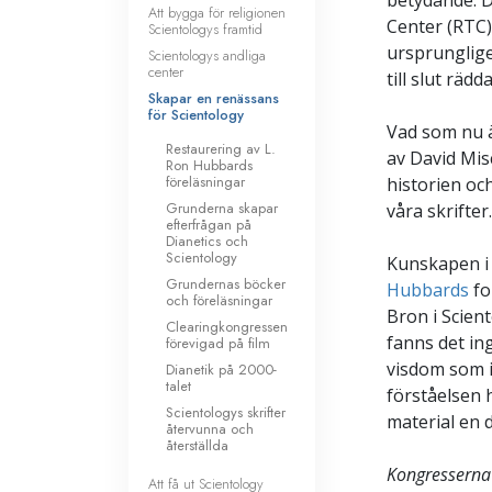
betydande. D
Att bygga för religionen
Center (RTC
Scientologys framtid
ursprunglige
Scientologys andliga
center
till slut räd
Skapar en renässans
för Scientology
Vad som nu ä
Restaurering av L.
av David Mis
Ron Hubbards
föreläsningar
historien oc
Grunderna skapar
våra skrifter.
efterfrågan på
Dianetics och
Scientology
Kunskapen i 
Grundernas böcker
Hubbards
fo
och föreläsningar
Bron i Scient
Clearingkongressen
fanns det ing
förevigad på film
visdom som i
Dianetik på 2000-
talet
förståelsen 
Scientologys skrifter
material en d
återvunna och
återställda
Kongresserna
Att få ut Scientology