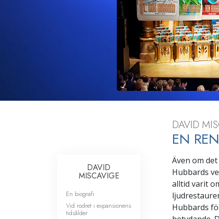
DAVID MIS
EN RE
Även om det 
DAVID
Hubbards ver
MISCAVIGE
alltid varit
En biografi
ljudrestaure
Vid rodret i expansionens
Hubbards för
tidsålder