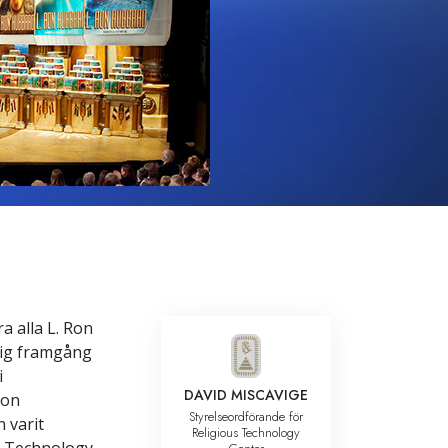
Barn
Verktyg för arbetslivet
Etik och tillstånden
Orsaken till undertryckande
Undersökningar
Organiseringens grunder
Grunderna i public relations
Targets och mål
a alla L. Ron
Studieteknologin
dig framgång
Kommunikation
i
DAVID MISCAVIGE
Ron
Styrelseordförande för
 varit
Religious Technology