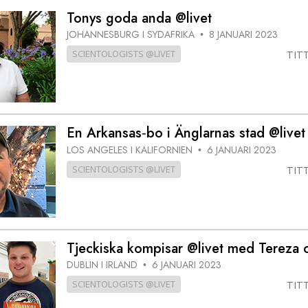
Tonys goda anda @livet
JOHANNESBURG I SYDAFRIKA
8 JANUARI 2023
•
SCIENTOLOGISTS @LIVET
TIT
En Arkansas‑bo i Änglarnas stad @livet
LOS ANGELES I KALIFORNIEN
6 JANUARI 2023
•
SCIENTOLOGISTS @LIVET
TIT
Tjeckiska kompisar @livet med Tereza 
DUBLIN I IRLAND
6 JANUARI 2023
•
SCIENTOLOGISTS @LIVET
TIT