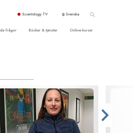
Scientology TV
Svenska
llda frågor
Böcker & tjänster
Online-kurser
d och grundläggande
inledande böckerna
Hur man löser konflikter
dböcker
Tillvarons dynamiker
 Kyrka
oduktions-
Beståndsdelarna i förståelse
ogys organisationer
eläsningar
Lösningar för en farlig omgivning
oduktionsfilmer
Assister för sjukdomar och skador
dande tjänster
er
Integritet och ärlighet
heter
Äktenskap
Den emotionella Tonskalan
Svar på drogproblemet