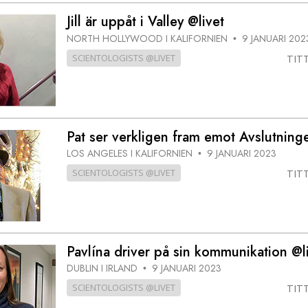
Jill är uppåt i Valley @livet
NORTH HOLLYWOOD I KALIFORNIEN
9 JANUARI 202
•
SCIENTOLOGISTS @LIVET
TIT
Pat ser verkligen fram emot Avslutning
LOS ANGELES I KALIFORNIEN
9 JANUARI 2023
•
SCIENTOLOGISTS @LIVET
TIT
Pavlína driver på sin kommunikation @l
DUBLIN I IRLAND
9 JANUARI 2023
•
SCIENTOLOGISTS @LIVET
TIT