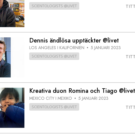
SCIENTOLOGISTS @LIVET
TIT
Dennis ändlösa upptäckter @livet
LOS ANGELES I KALIFORNIEN
5 JANUARI 2023
•
SCIENTOLOGISTS @LIVET
TIT
Kreativa duon Romina och Tiago @livet
MEXICO CITY I MEXIKO
5 JANUARI 2023
•
SCIENTOLOGISTS @LIVET
TIT