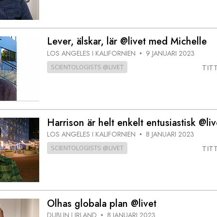
Lever, älskar, lär @livet med Michelle
LOS ANGELES I KALIFORNIEN
9 JANUARI 2023
•
SCIENTOLOGISTS @LIVET
TIT
Harrison är helt enkelt entusiastisk @liv
LOS ANGELES I KALIFORNIEN
8 JANUARI 2023
•
SCIENTOLOGISTS @LIVET
TIT
Olhas globala plan @livet
DUBLIN I IRLAND
8 JANUARI 2023
•