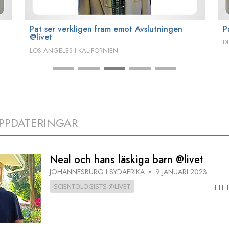
Pat ser verkligen fram emot Avslutningen
P
@livet
D
LOS ANGELES I KALIFORNIEN
PPDATERINGAR
Neal och hans läskiga barn @livet
JOHANNESBURG I SYDAFRIKA
9 JANUARI 2023
•
SCIENTOLOGISTS @LIVET
TIT