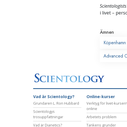
Scientologists
i livet – per
Ämnen
Köpenhamn
Advanced Or
Vad är Scientology?
Online-kurser
Grundaren L. Ron Hubbard
Verktyg för livet-kurser
online
Scientologys
trosuppfattningar
Arbetets problem
Vad är Dianetics?
Tankens grunder