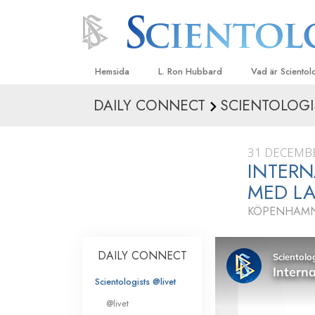
Hemsida
L. Ron Hubbard
Vad är Sciento
DAILY CONNECT
SCIENTOLOGI
Trossatser och r
Scientologys tr
31 DECEMB
Vad scientologe
INTERN
Scientology
MED L
Träffa en scient
KÖPENHAMN
Inne i en Kyrka
Scientologys gr
DAILY CONNECT
En introduktion ti
Scientologists @livet
Kärlek och hat 
@livet
Vad är storhet?