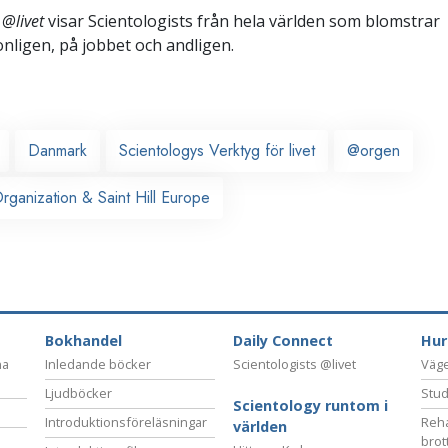
 @livet
visar Scientologists från hela världen som blomstrar
sonligen,
på jobbet och andligen.
Danmark
Scientologys Verktyg för livet
@orgen
ganization & Saint Hill Europe
Bokhandel
Daily Connect
Hur
na
Inledande böcker
Scientologists @livet
Vägen
Ljudböcker
Stud
Scientology runtom i
Introduktionsföreläsningar
Reha
världen
brot