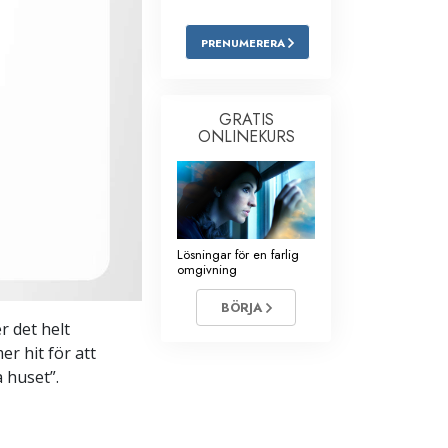
Barn
PRENUMERERA
Verktyg för arbetslivet
Etik och tillstånden
GRATIS
ONLINEKURS
Orsaken till undertryckande
Undersökningar
Organiseringens grunder
Lösningar för en farlig
Grunderna i public relations
omgivning
Targets och mål
BÖRJA
r det helt
Studieteknologin
r hit för att
Kommunikation
 huset”.