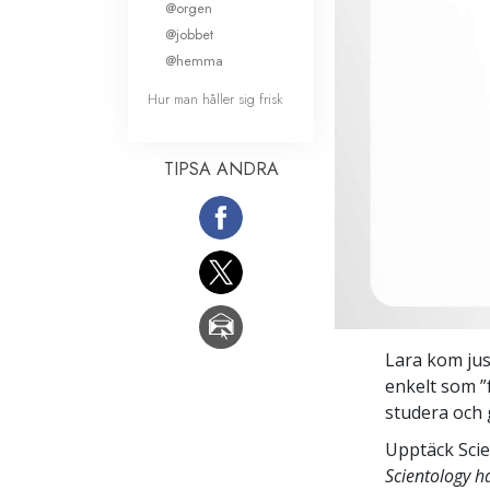
@orgen
@jobbet
@hemma
Hur man håller sig frisk
TIPSA ANDRA
Lara kom just
enkelt som ”
studera och 
Upptäck Scie
Scientology 