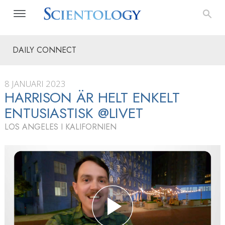
DAILY CONNECT
8 JANUARI 2023
HARRISON ÄR HELT ENKELT
ENTUSIASTISK @LIVET
LOS ANGELES I KALIFORNIEN