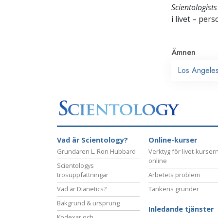
Scientologists
i livet – per
Ämnen
Los Angele
Vad är Scientology?
Online-kurser
Grundaren L. Ron Hubbard
Verktyg för livet-kurser
online
Scientologys
trosuppfattningar
Arbetets problem
Vad är Dianetics?
Tankens grunder
Bakgrund & ursprung
Inledande tjänster
Kodexar och