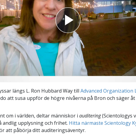
ssar längs L. Ron Hubbard Way till
Advanced Organization 
do att susa uppför de högre nivåerna på Bron och säger åt a
unt om i världen, deltar människor i
auditering
(Scientologys 
å andlig upplysning och frihet.
Hitta närmaste Scientology K
ör att påbörja ditt auditeringsäventyr.