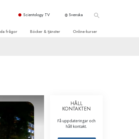
Scientology TV
Svenska
llda frågor
Böcker & tjänster
Online-kurser
d och grundläggande
inledande böckerna
Hur man löser konflikter
dböcker
Tillvarons dynamiker
 Kyrka
oduktions-
Beståndsdelarna i förståelse
ogys organisationer
eläsningar
Lösningar för en farlig omgivning
oduktionsfilmer
Assister för sjukdomar och skador
dande tjänster
HÅLL
er
Integritet och ärlighet
KONTAKTEN
heter
Äktenskap
Få uppdateringar och
håll kontakt.
Den emotionella Tonskalan
Svar på drogproblemet