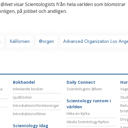
 @livet
visar Scientologists från hela världen som blomstrar
sonligen,
på jobbet och andligen.
s
Kalifornien
@orgen
Advanced Organization Los Ang
Bokhandel
Daily Connect
Hur
na
Inledande böcker
Scientologists @livet
Vägen
Ljudböcker
Stud
Scientology runtom i
Introduktionsföreläsningar
Reha
världen
brot
Hitta en Kyrka
Introduktionsfilmer
Drog
Ideala Scientology Kyrkor
Scientology idag
San