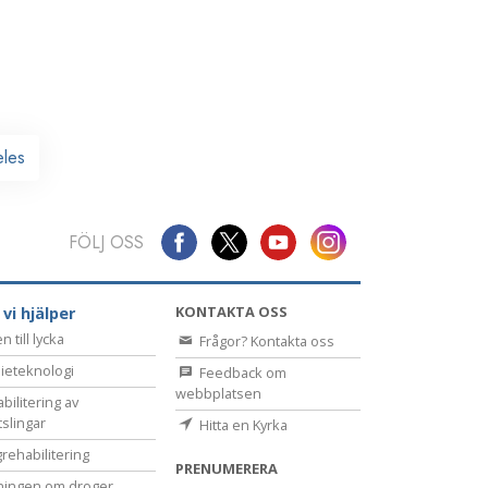
eles
FÖLJ OSS
KONTAKTA OSS
 vi hjälper
 till lycka
Frågor? Kontakta oss
ieteknologi
Feedback om
webbplatsen
bilitering av
tslingar
Hitta en Kyrka
rehabilitering
PRENUMERERA
ningen om droger