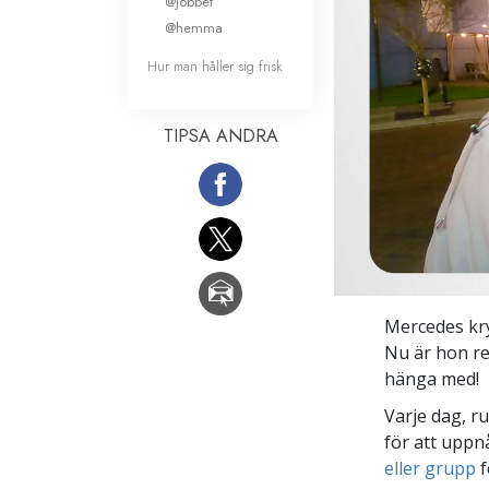
@jobbet
@hemma
Hur man håller sig frisk
TIPSA ANDRA
Mercedes kry
Nu är hon re
hänga med!
Varje dag, r
för att uppn
eller grupp
f