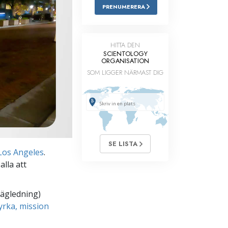
PRENUMERERA
Barn
Verktyg för arbetslivet
HITTA DEN
SCIENTOLOGY
Etik och tillstånden
ORGANISATION
SOM LIGGER NÄRMAST DIG
Orsaken till undertryckande
Undersökningar
Organiseringens grunder
Grunderna i public relations
SE LISTA
Targets och mål
Los Angeles
.
lla att
Studieteknologin
Kommunikation
vägledning)
yrka, mission