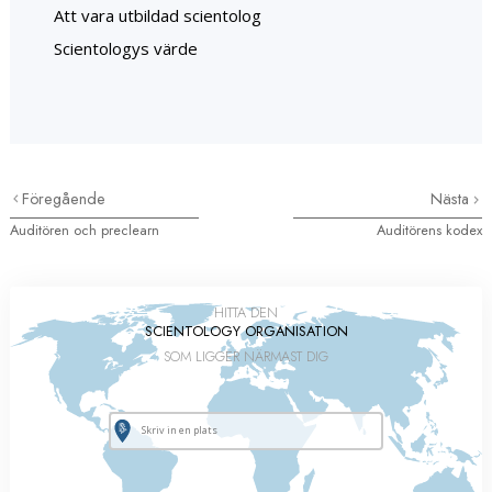
Att vara utbildad scientolog
Scientologys värde
Föregående
Nästa
Auditören och preclearn
Auditörens kodex
HITTA DEN
SCIENTOLOGY ORGANISATION
SOM LIGGER NÄRMAST DIG