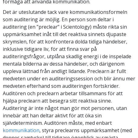
förmåga att använda kommunikation.
Det är uteslutande tack vare kommunikationsformeln
som auditering är möjlig. En person som deltar i
auditering (en ”preclear” i Scientology) måste rikta sin
uppmärksamhet inåt till det reaktiva sinnets djupaste
skrymslen, för att konfrontera dolda tidiga händelser,
inklusive tidigare liv, för att finna svar på
auditeringsfrågor, utplåna skadlig energi i de inspelade
mentala bilderna av dessa händelser, och därigenom
uppleva lättnad från andligt lidande. Preclearn är fullt
medveten under en auditeringssession och blir ännu mer
medveten efterhand som auditeringen fortskrider.
Auditören och preclearn arbetar tillsammans för att
hjälpa preclearn att besegra sitt reaktiva sinne.
Auditering är inte något man gör mot personen, utan
innebär att han deltar aktivt för att öka sin
självdeterminism. Auditören måste, med enbart
kommunikation
, styra preclearns uppmärksamhet (med
dennes samtycke) till tidigare ögonblick av smärta,