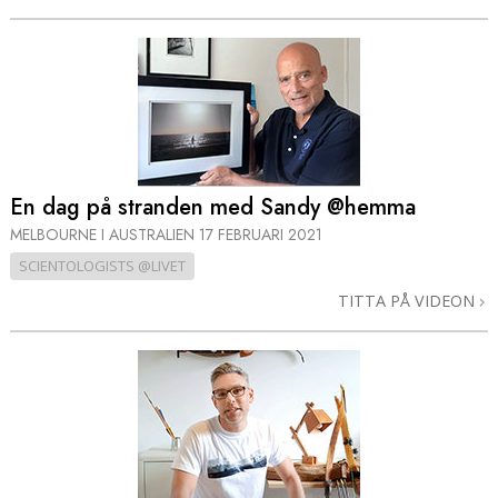
En dag på stranden med Sandy @hemma
MELBOURNE I AUSTRALIEN
17 FEBRUARI 2021
SCIENTOLOGISTS @LIVET
TITTA PÅ VIDEON