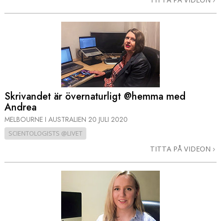
Skrivandet är övernaturligt @hemma med
Andrea
MELBOURNE I AUSTRALIEN
20 JULI 2020
SCIENTOLOGISTS @LIVET
TITTA PÅ VIDEON