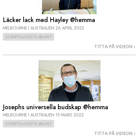
Läcker lack med Hayley @hemma
MELBOURNE I AUSTRALIEN
26 APRIL 2022
SCIENTOLOGISTS @LIVET
TITTA PÅ VIDEON
Josephs universella budskap @hemma
MELBOURNE I AUSTRALIEN
15 MARS 2022
SCIENTOLOGISTS @LIVET
TITTA PÅ VIDEON