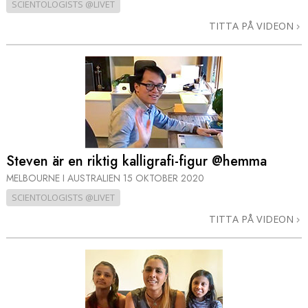
SCIENTOLOGISTS @LIVET
TITTA PÅ VIDEON
Steven är en riktig kalligrafi-figur @hemma
MELBOURNE I AUSTRALIEN
15 OKTOBER 2020
SCIENTOLOGISTS @LIVET
TITTA PÅ VIDEON