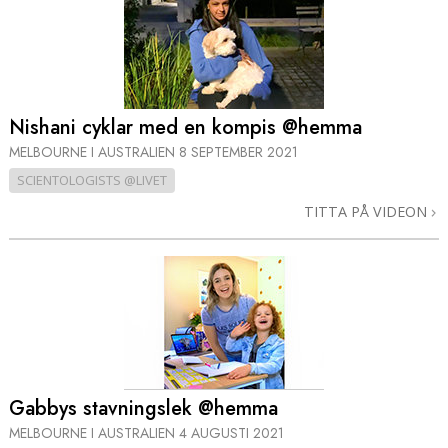
Nishani cyklar med en kompis @hemma
MELBOURNE I AUSTRALIEN
8 SEPTEMBER 2021
SCIENTOLOGISTS @LIVET
TITTA PÅ VIDEON
Gabbys stavningslek @hemma
MELBOURNE I AUSTRALIEN
4 AUGUSTI 2021