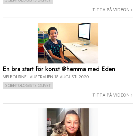
SCIENTOLOGISTS @LIVET
TITTA PÅ VIDEON
En bra start för konst @hemma med Eden
MELBOURNE I AUSTRALIEN
18 AUGUSTI 2020
SCIENTOLOGISTS @LIVET
TITTA PÅ VIDEON