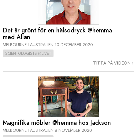
Det är grönt för en hälsodryck @hemma
med Allan
MELBOURNE I AUSTRALIEN
10 DECEMBER 2020
SCIENTOLOGISTS @LIVET
TITTA PÅ VIDEON
Magnifika möbler @hemma hos Jackson
MELBOURNE I AUSTRALIEN
8 NOVEMBER 2020