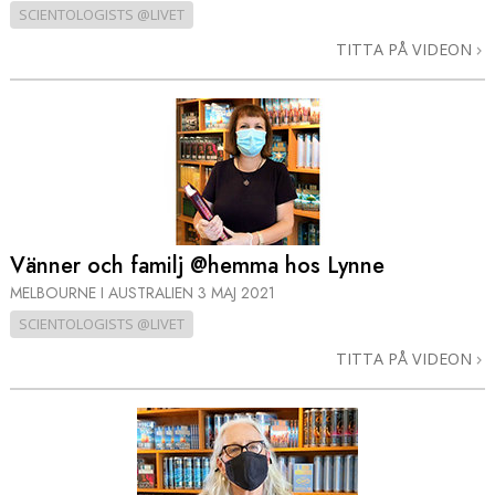
SCIENTOLOGISTS @LIVET
TITTA PÅ VIDEON
Vänner och familj @hemma hos Lynne
MELBOURNE I AUSTRALIEN
3 MAJ 2021
SCIENTOLOGISTS @LIVET
TITTA PÅ VIDEON