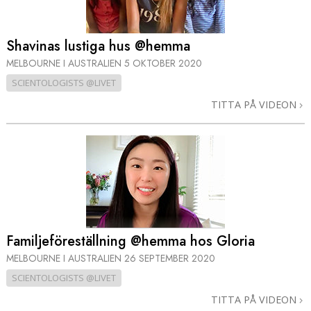
Shavinas lustiga hus @hemma
MELBOURNE I AUSTRALIEN
5 OKTOBER 2020
SCIENTOLOGISTS @LIVET
TITTA PÅ VIDEON
Familjeföreställning @hemma hos Gloria
MELBOURNE I AUSTRALIEN
26 SEPTEMBER 2020
SCIENTOLOGISTS @LIVET
TITTA PÅ VIDEON