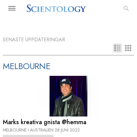
SENASTE UPPDATERINGAR
MELBOURNE
Marks kreativa gnista @hemma
MELBOURNE I AUSTRALIEN
28 JUNI 2022