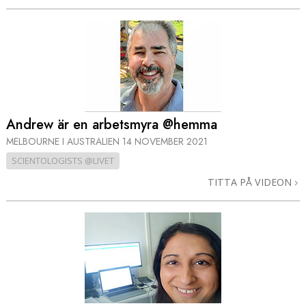
Andrew är en arbetsmyra @hemma
MELBOURNE I AUSTRALIEN
14 NOVEMBER 2021
SCIENTOLOGISTS @LIVET
TITTA PÅ VIDEON