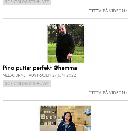
SCIENTOLOGISTS @LIVET
TITTA PÅ VIDEON
Pino puttar perfekt @hemma
MELBOURNE I AUSTRALIEN
27 JUNI 2022
SCIENTOLOGISTS @LIVET
TITTA PÅ VIDEON