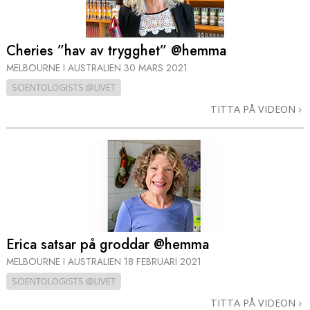
Cheries ”hav av trygghet” @hemma
MELBOURNE I AUSTRALIEN
30 MARS 2021
SCIENTOLOGISTS @LIVET
TITTA PÅ VIDEON
Erica satsar på groddar @hemma
MELBOURNE I AUSTRALIEN
18 FEBRUARI 2021
SCIENTOLOGISTS @LIVET
TITTA PÅ VIDEON