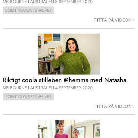
MELBOURNE I AUSTRALIEN
8 SEPTEMBER 2020
SCIENTOLOGISTS @LIVET
TITTA PÅ VIDEON
Riktigt coola stilleben @hemma med Natasha
MELBOURNE I AUSTRALIEN
4 SEPTEMBER 2020
SCIENTOLOGISTS @LIVET
TITTA PÅ VIDEON