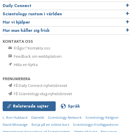
Daily Connect
Scientology runtom i världen
Hur vi hjälper
Hur man håller sig frisk
KONTAKTA OSS
Frågor? Kontakta oss
Feedback om webbplatsen
Hitta en Kyrka
PRENUMERERA
Få Daily Connect-nyhetsbrevet
Få Scientology idag-nyhetsbrevet
Relaterade sajter
Språk
L. Ron Hubbard
Dianetik
Scientology Network
Scientology Religion
David Miscavige
Börja på en online-kurs
Scientologys frivilligpastorer
International Association of Scientologists
Vägen till lycka
Narconon