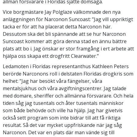
allmän försvarare i Floridas sjätte domsaga.
Vice borgmästare Jay Polglaze välkomnade den nya
anläggningen för Narconon Suncoast: ”Jag vill uppriktigt
tacka er för att ha placerat detta Narconon här.
Dessutom ska det bli spännande att se hur Narconon
Suncoast kommer att göra denna stad en ännu bättre
plats att bo i. Jag önskar er stor framgång i ert arbete att
hjälpa oss skapa ett drogfritt Clearwater.”
Ledamoten i Floridas representanthus Kathleen Peters
berörde Narconons roll i delstaten Floridas drogkris som
helhet: ”Jag har besökt våra fängelser, våra
mentalsjukhus och våra avgiftningscentrer. Jag talade
med domare, sheriffer och allmänna försvarare. Och hela
tiden såg jag tusentals och åter tusentals människor
som både behövde och ville ha hjälp. Jag har givetvis
också sett program som inte bidrar till att få riktiga
resultat. Så det var mycket uppfriskande när jag såg
Narconon. Det var en plats där man vände sig till