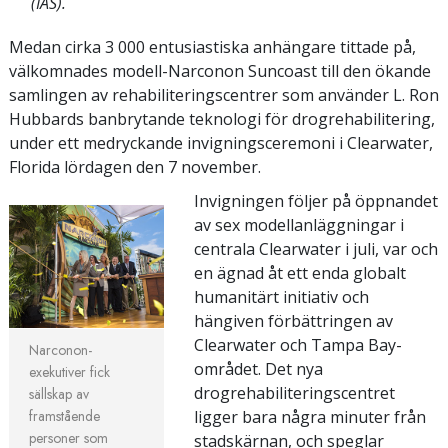
(IAS).
Medan cirka 3 000 entusiastiska anhängare tittade på,
välkomnades modell-Narconon Suncoast till den ökande
samlingen av rehabiliteringscentrer som använder L. Ron
Hubbards banbrytande teknologi för drogrehabilitering,
under ett medryckande invigningsceremoni i Clearwater,
Florida lördagen den 7 november.
Invigningen följer på öppnandet
av sex modellanläggningar i
centrala Clearwater i juli, var och
en ägnad åt ett enda globalt
humanitärt initiativ och
hängiven förbättringen av
Clearwater och Tampa Bay-
Narconon-
området. Det nya
exekutiver fick
drogrehabiliteringscentret
sällskap av
framstående
ligger bara några minuter från
personer som
stadskärnan, och speglar