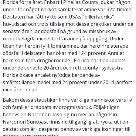
Florida förra året. Enbart i Pinellas County, dukar någon
under för något narkotikarelaterat ämne var 32:a timme.
Delstaten har fått rykte som USA:s ”pillerfabriks”-
huvudstad och trots tillslag mot dessa praktiker under de
senaste åren, är dödsfall på grund av missbruk av
receptbelagda medel fortfarande på uppgång. Under
tiden har heroin fyllt tomrummet, där heroinrelaterade
dödsfall i delstaten har ökat med 124 procent. Antalet
barn som föds drogberoende i Florida har tiodubblats
under de senaste 20 åren, och i ett county i sydvästra
Florida ökade antalet nyfödda beroende av
smärtstillande medel med 24 procent under 2014 jämfört
med året innan.
Bakom dessa statistiker finns verkliga människor vars liv
och familjer drabbats av drogmissbruk. Följaktligen
behövs en Narconon-lösning nu mer än någonsin.
Narconon Suncoast finns nu tillgänglig att rycka ut i en
delstat som är i desperat behov av verkliga lösningar till