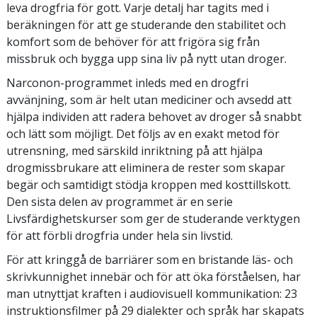
leva drogfria för gott. Varje detalj har tagits med i
beräkningen för att ge studerande den stabilitet och
komfort som de behöver för att frigöra sig från
missbruk och bygga upp sina liv på nytt utan droger.
Narconon-programmet inleds med en drogfri
avvänjning, som är helt utan mediciner och avsedd att
hjälpa individen att radera behovet av droger så snabbt
och lätt som möjligt. Det följs av en exakt metod för
utrensning, med särskild inriktning på att hjälpa
drogmissbrukare att eliminera de rester som skapar
begär och samtidigt stödja kroppen med kosttillskott.
Den sista delen av programmet är en serie
Livsfärdighetskurser som ger de studerande verktygen
för att förbli drogfria under hela sin livstid.
För att kringgå de barriärer som en bristande läs- och
skrivkunnighet innebär och för att öka förståelsen, har
man utnyttjat kraften i audiovisuell kommunikation: 23
instruktionsfilmer på 29 dialekter och språk har skapats