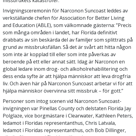
missbrukets katastrofer.
Invigningsceremonin för Narconon Suncoast leddes av
verkställande chefen för Association for Better Living
and Education (ABLE), som välkomnade gästerna: ”Precis
som många områden i landet, har Florida definitivt
drabbats av sin beskärda del av familjer som splittrats på
grund av missbruksfällan. Så det är svårt att hitta någon
som inte är kopplad till eller som inte påverkas av
beroende på ett eller annat sätt. Idag är Narconon en
global ledare inom drog- och alkoholrehabilitering och
dess enda syfte är att hjälpa människor att leva drogfria
liv. Och även här på Narconon Suncoast arbetar vi för att
hjälpa människor övervinna sitt missbruk – för gott.”
Personer som intog scenen vid Narconon Suncoast-
invigningen var Pinellas County och delstaten Florida Jay
Polglaze, vice borgmästare i Clearwater, Kathleen Peters,
ledamot i Floridas representanthus, Chris Latvala,
ledamot i Floridas representanthus, och Bob Dillinger,