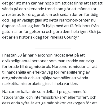
det gör att man känner hopp om att det finns ett sätt att
vända på den skenande trend som gör att människor
arresteras för drogproblem och sedan dör en för tidig
död. Jag är väldigt glad att detta Narconon-center nu
öppnas så att jag kan få hjälp med att få folk bort från
gatorna, ur fängelserna och göra dem hela igen. Och ja,
det är en historisk dag för Pinellas County.”
_________________
I nästan 50 år har Narconon räddat livet på ett
oräkneligt antal personer som man trodde var evigt
förlorade till drogmissbruk. Narconons mission är att
tillhandahålla en effektiv väg för rehabilitering av
drogmissbruk och att hjälpa samhället att vända
narkotikamissbrukets gissel i hela världen.
Narconon kallar de som deltar i programmet för
”studerande” och inte ”missbrukare” eller ”offer”, och
dess enda syfte är att ge människor verktygen för att