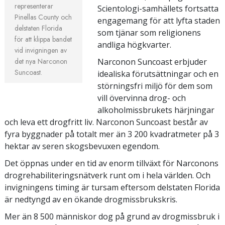
representerar
Scientologi-samhällets fortsatta
Pinellas County och
engagemang för att lyfta staden
delstaten Florida
som tjänar som religionens
för att klippa bandet
andliga högkvarter.
vid invigningen av
det nya Narconon
Narconon Suncoast erbjuder
Suncoast.
idealiska förutsättningar och en
störningsfri miljö för dem som
vill övervinna drog- och
alkoholmissbrukets härjningar
och leva ett drogfritt liv. Narconon Suncoast består av
fyra byggnader på totalt mer än 3 200 kvadratmeter på 3
hektar av seren skogsbevuxen egendom.
Det öppnas under en tid av enorm tillväxt för Narconons
drogrehabiliteringsnätverk runt om i hela världen. Och
invigningens timing är tursam eftersom delstaten Florida
är nedtyngd av en ökande drogmissbrukskris.
Mer än 8 500 människor dog på grund av drogmissbruk i