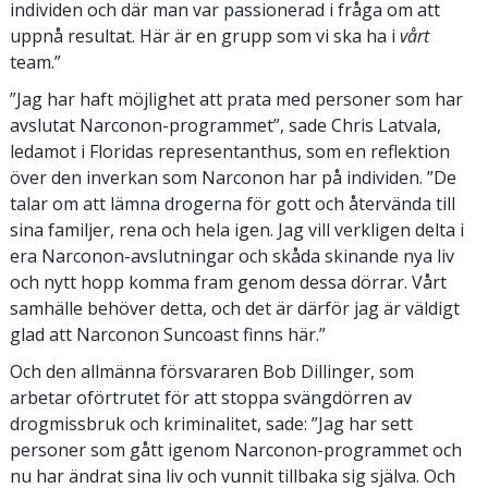
individen och där man var passionerad i fråga om att
uppnå resultat. Här är en grupp som vi ska ha i
vårt
team.”
”Jag har haft möjlighet att prata med personer som har
avslutat Narconon-programmet”, sade Chris Latvala,
ledamot i Floridas representanthus, som en reflektion
över den inverkan som Narconon har på individen. ”De
talar om att lämna drogerna för gott och återvända till
sina familjer, rena och hela igen. Jag vill verkligen delta i
era Narconon-avslutningar och skåda skinande nya liv
och nytt hopp komma fram genom dessa dörrar. Vårt
samhälle behöver detta, och det är därför jag är väldigt
glad att Narconon Suncoast finns här.”
Och den allmänna försvararen Bob Dillinger, som
arbetar oförtrutet för att stoppa svängdörren av
drogmissbruk och kriminalitet, sade: ”Jag har sett
personer som gått igenom Narconon-programmet och
nu har ändrat sina liv och vunnit tillbaka sig själva. Och