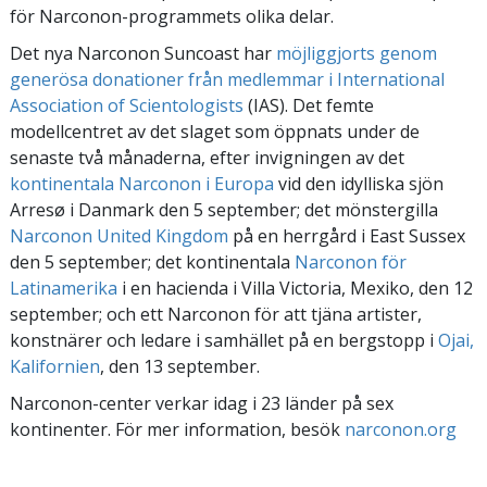
för Narconon-programmets olika delar.
Det nya Narconon Suncoast har
möjliggjorts genom
generösa donationer från medlemmar i International
Association of Scientologists
(IAS). Det femte
modellcentret av det slaget som öppnats under de
senaste två månaderna, efter invigningen av det
kontinentala Narconon i Europa
vid den idylliska sjön
Arresø i Danmark den 5 september; det mönstergilla
Narconon United Kingdom
på en herrgård i East Sussex
den 5 september; det kontinentala
Narconon för
Latinamerika
i en hacienda i Villa Victoria, Mexiko, den 12
september; och ett Narconon för att tjäna artister,
konstnärer och ledare i samhället på en bergstopp i
Ojai,
Kalifornien
, den 13 september.
Narconon-center verkar idag i 23 länder på sex
kontinenter. För mer information, besök
narconon.org