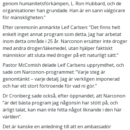
genom humanitetsförkämpen, L. Ron Hubbard, och de
organisationer han grundade. Han är en sann välgörare
för mänskligheten.”
Efter ceremonin anmärkte Leif Carlsen: ”Det finns helt
enkelt inget annat program som detta. Jag har arbetat
inom detta område i 25 år. Narconon ersätter inte droger
med andra droger/läkemedel, utan hjälper faktiskt
människor att sluta med droger på ett naturligt sätt.”
Pastor McComish delade Leif Carlsens upprymdhet, och
sade om Narconon-programmet: ”Varje steg är
genomtänkt – varje detalj. Jag är verkligen imponerad
och har ett stort förtroende för vad ni gör.”
Dr Cronberg sade också, efter öppnandet, att Narconon
”är det bästa program jag någonsin har stött på, och
ärligt talat, kan man inte hitta något liknande i den här
världen”.
Det är kanske en anledning till att en ambassadör