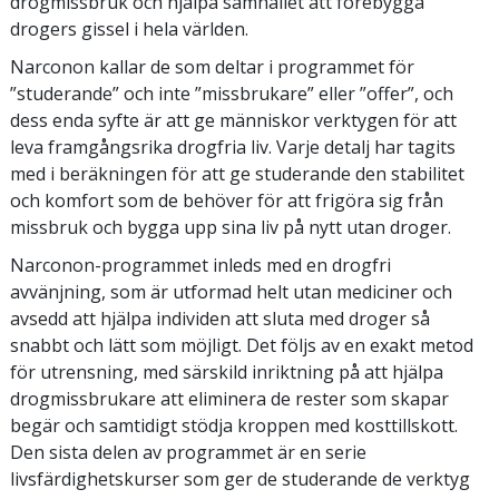
drogmissbruk och hjälpa samhället att förebygga
drogers gissel i hela världen.
Narconon kallar de som deltar i programmet för
”studerande” och inte ”missbrukare” eller ”offer”, och
dess enda syfte är att ge människor verktygen för att
leva framgångsrika drogfria liv. Varje detalj har tagits
med i beräkningen för att ge studerande den stabilitet
och komfort som de behöver för att frigöra sig från
missbruk och bygga upp sina liv på nytt utan droger.
Narconon-programmet inleds med en drogfri
avvänjning, som är utformad helt utan mediciner och
avsedd att hjälpa individen att sluta med droger så
snabbt och lätt som möjligt. Det följs av en exakt metod
för utrensning, med särskild inriktning på att hjälpa
drogmissbrukare att eliminera de rester som skapar
begär och samtidigt stödja kroppen med kosttillskott.
Den sista delen av programmet är en serie
livsfärdighetskurser som ger de studerande de verktyg