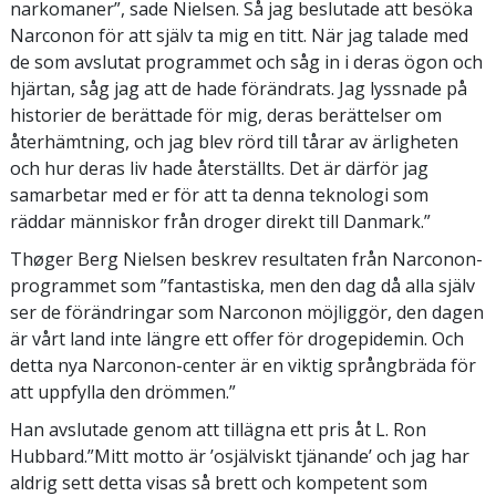
narkomaner”, sade Nielsen. Så jag beslutade att besöka
Narconon för att själv ta mig en titt. När jag talade med
de som avslutat programmet och såg in i deras ögon och
hjärtan, såg jag att de hade förändrats. Jag lyssnade på
historier de berättade för mig, deras berättelser om
återhämtning, och jag blev rörd till tårar av ärligheten
och hur deras liv hade återställts. Det är därför jag
samarbetar med er för att ta denna teknologi som
räddar människor från droger direkt till Danmark.”
Thøger Berg Nielsen beskrev resultaten från Narconon-
programmet som ”fantastiska, men den dag då alla själv
ser de förändringar som Narconon möjliggör, den dagen
är vårt land inte längre ett offer för drogepidemin. Och
detta nya Narconon-center är en viktig språngbräda för
att uppfylla den drömmen.”
Han avslutade genom att tillägna ett pris åt L. Ron
Hubbard.”Mitt motto är ’osjälviskt tjänande’ och jag har
aldrig sett detta visas så brett och kompetent som