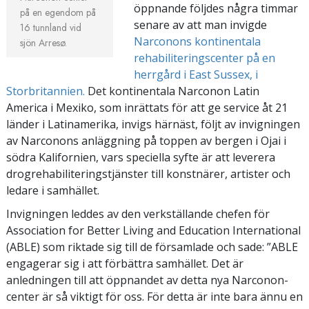
öppnande följdes några timmar
på en egendom på
senare av att man invigde
16 tunnland vid
Narconons kontinentala
sjön Arresø.
rehabiliteringscenter på en
herrgård i East Sussex, i
Storbritannien.
Det kontinentala Narconon Latin
America i Mexiko, som inrättats för att ge service åt 21
länder i Latinamerika, invigs härnäst, följt av invigningen
av Narconons anläggning på toppen av bergen i Ojai i
södra Kalifornien, vars speciella syfte är att leverera
drogrehabiliteringstjänster till konstnärer, artister och
ledare i samhället.
Invigningen leddes av den verkställande chefen för
Association for Better Living and Education International
(ABLE) som riktade sig till de församlade och sade: ”ABLE
engagerar sig i att förbättra samhället. Det är
anledningen till att öppnandet av detta nya Narconon-
center är så viktigt för oss. För detta är inte bara ännu en