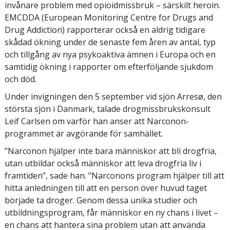
invånare problem med opioidmissbruk – särskilt heroin.
EMCDDA (European Monitoring Centre for Drugs and
Drug Addiction) rapporterar också en aldrig tidigare
skådad ökning under de senaste fem åren av antal, typ
och tillgång av nya psykoaktiva ämnen i Europa och en
samtidig ökning i rapporter om efterföljande sjukdom
och död.
Under invigningen den 5 september vid sjön Arresø, den
största sjön i Danmark, talade drogmissbrukskonsult
Leif Carlsen om varför han anser att Narconon-
programmet är avgörande för samhället.
”Narconon hjälper inte bara människor att bli drogfria,
utan utbildar också människor att leva drogfria liv i
framtiden”, sade han. ”Narconons program hjälper till att
hitta anledningen till att en person över huvud taget
började ta droger. Genom dessa unika studier och
utbildningsprogram, får människor en ny chans i livet –
en chans att hantera sina problem utan att använda