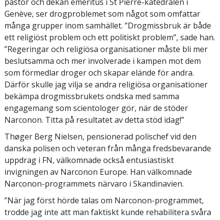
pastor och dekan emeritus i St Pierre-katedralen i
Genève, ser drogproblemet som något som omfattar
många grupper inom samhället. ”Drogmissbruk är både
ett religiöst problem och ett politiskt problem”, sade han.
”Regeringar och religiösa organisationer måste bli mer
beslutsamma och mer involverade i kampen mot dem
som förmedlar droger och skapar elände för andra.
Därför skulle jag vilja se andra religiösa organisationer
bekämpa drogmissbrukets ondska med samma
engagemang som scientologer gör, när de stöder
Narconon. Titta på resultatet av detta stöd idag!”
Thøger Berg Nielsen, pensionerad polischef vid den
danska polisen och veteran från många fredsbevarande
uppdrag i FN, välkomnade också entusiastiskt
invigningen av Narconon Europe. Han välkomnade
Narconon-programmets närvaro i Skandinavien.
”När jag först hörde talas om Narconon-programmet,
trodde jag inte att man faktiskt kunde rehabilitera svåra