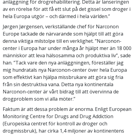
anläggning för drogrehabilitering. Detta är lanseringen
av en rörelse för att få ett slut på det gissel som droger i
hela Europa utgör – och därmed i hela världen.”
Jørgen Jørgensen, verkställande chef för Narconon
Europe tackade de närvarande som hjälpt till att göra
denna viktiga milstolpe till en verklighet. ”Narconon-
center i Europa har under många år hjälpt mer än 18 000
människor att leva hälsosamma och produktiva liv”, sade
han. ”Tack vare den nya anläggningen, föreställer jag
mig hundratals nya Narconon-center över hela Europa
som effektivt kan hjälpa missbrukare att göra sig fria
från sin destruktiva vana. Detta nya kontinentala
Narconon-center är vårt bidrag till att övervinna de
drogproblem som vi alla möter.”
Faktum är att dessa problem är enorma. Enligt European
Monitoring Centre for Drugs and Drug Addiction
(Europeiska centret för kontroll av droger och
drogmissbruk), har cirka 1,4 miljoner av kontinentens