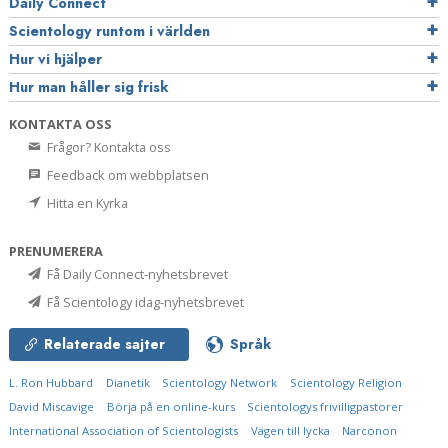
Daily Connect
Scientology runtom i världen
Hur vi hjälper
Hur man håller sig frisk
KONTAKTA OSS
Frågor? Kontakta oss
Feedback om webbplatsen
Hitta en Kyrka
PRENUMERERA
Få Daily Connect-nyhetsbrevet
Få Scientology idag-nyhetsbrevet
Relaterade sajter
Språk
L. Ron Hubbard
Dianetik
Scientology Network
Scientology Religion
David Miscavige
Börja på en online-kurs
Scientologys frivilligpastorer
International Association of Scientologists
Vägen till lycka
Narconon