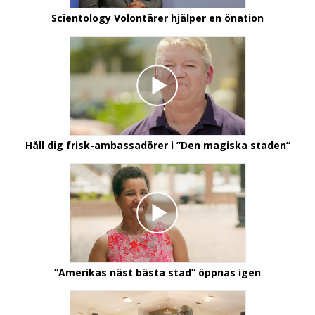
Scientology Volontärer hjälper en önation
Håll dig frisk-ambassadörer i
”Den magiska staden”
”Amerikas näst bästa stad” öppnas igen