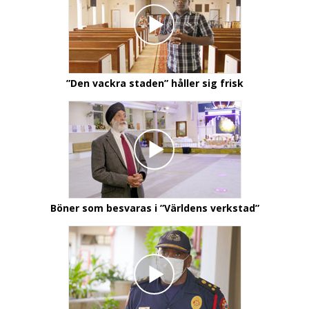
”Den vackra staden” håller sig frisk
Böner som besvaras i ”Världens verkstad”