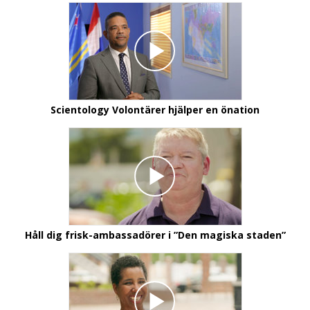
Scientology Volontärer hjälper en önation
Håll dig frisk-ambassadörer i
”Den magiska staden”