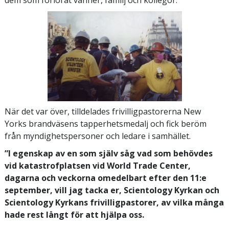
dem som förlorat vänner, familj och kollegor.
När det var över, tilldelades frivilligpastorerna New
Yorks brandväsens tapperhetsmedalj och fick beröm
från myndighetspersoner och ledare i samhället.
”I egenskap av en som själv såg vad som behövdes
vid katastrofplatsen vid World Trade Center,
dagarna och veckorna omedelbart efter den 11:e
september, vill jag tacka er, Scientology Kyrkan och
Scientology Kyrkans frivilligpastorer, av vilka många
hade rest långt för att hjälpa oss.