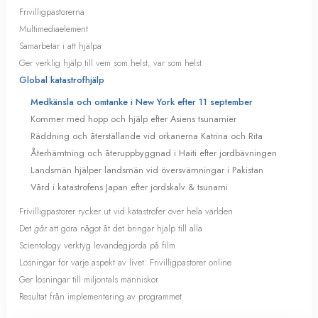
Frivilligpastorerna
Multimediaelement
Samarbetar i att hjälpa
Ger verklig hjälp till vem som helst, var som helst
Global katastrofhjälp
Medkänsla och omtanke i New York efter 11 september
Kommer med hopp och hjälp efter Asiens tsunamier
Räddning och återställande vid orkanerna Katrina och Rita
Återhämtning och återuppbyggnad i Haiti efter jordbävningen
Landsmän hjälper landsmän vid översvämningar i Pakistan
Vård i katastrofens Japan efter jordskalv & tsunami
Frivilligpastorer rycker ut vid katastrofer över hela världen
Det
går
att göra något åt det bringar hjälp till alla
Scientology verktyg levandegjorda på film
Lösningar för varje aspekt av livet: Frivilligpastorer online
Ger lösningar till miljontals människor
Resultat från implementering av programmet