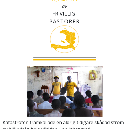
av
FRIVILLIG-
PASTORER
Katastrofen framkallade en aldrig tidigare skådad ström