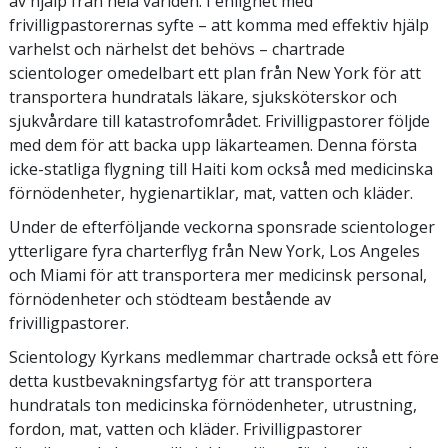
av hjälp från hela världen. I enlighet med
frivilligpastorernas syfte – att komma med effektiv hjälp
varhelst och närhelst det behövs – chartrade
scientologer omedelbart ett plan från New York för att
transportera hundratals läkare, sjuksköterskor och
sjukvårdare till katastrofområdet. Frivilligpastorer följde
med dem för att backa upp läkarteamen. Denna första
icke-statliga flygning till Haiti kom också med medicinska
förnödenheter, hygienartiklar, mat, vatten och kläder.
Under de efterföljande veckorna sponsrade scientologer
ytterligare fyra charterflyg från New York, Los Angeles
och Miami för att transportera mer medicinsk personal,
förnödenheter och stödteam bestående av
frivilligpastorer.
Scientology Kyrkans medlemmar chartrade också ett före
detta kustbevakningsfartyg för att transportera
hundratals ton medicinska förnödenheter, utrustning,
fordon, mat, vatten och kläder. Frivilligpastorer