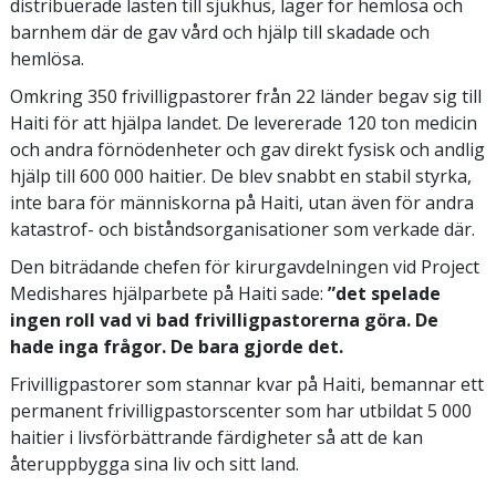
distribuerade lasten till sjukhus, läger för hemlösa och
barnhem där de gav vård och hjälp till skadade och
hemlösa.
Omkring 350 frivilligpastorer från 22 länder begav sig till
Haiti för att hjälpa landet. De levererade 120 ton medicin
och andra förnödenheter och gav direkt fysisk och andlig
hjälp till 600 000 haitier. De blev snabbt en stabil styrka,
inte bara för människorna på Haiti, utan även för andra
katastrof- och biståndsorganisationer som verkade där.
Den biträdande chefen för kirurgavdelningen vid Project
Medishares hjälparbete på Haiti sade:
”det spelade
ingen roll vad vi bad frivilligpastorerna göra. De
hade inga frågor. De bara gjorde det.
Frivilligpastorer som stannar kvar på Haiti, bemannar ett
permanent frivilligpastorscenter som har utbildat 5 000
haitier i livsförbättrande färdigheter så att de kan
återuppbygga sina liv och sitt land.