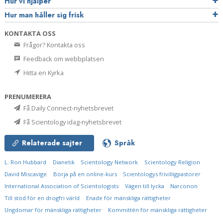
Hur vi hjälper
Hur man håller sig frisk
KONTAKTA OSS
Frågor? Kontakta oss
Feedback om webbplatsen
Hitta en Kyrka
PRENUMERERA
Få Daily Connect-nyhetsbrevet
Få Scientology idag-nyhetsbrevet
Relaterade sajter
Språk
L. Ron Hubbard
Dianetik
Scientology Network
Scientology Religion
David Miscavige
Börja på en online-kurs
Scientologys frivilligpastorer
International Association of Scientologists
Vägen till lycka
Narconon
Till stöd för en drogfri värld
Enade för mänskliga rättigheter
Ungdomar för mänskliga rättigheter
Kommittén för mänskliga rättigheter