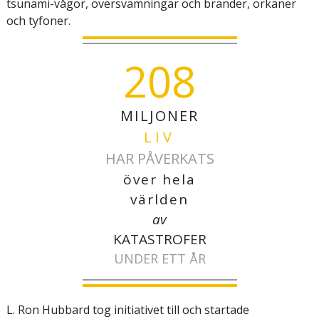
tsunami-vågor, översvämningar och bränder, orkaner
och tyfoner.
208
MILJONER
LIV
HAR PÅVERKATS
över hela
världen
av
KATASTROFER
UNDER ETT ÅR
L. Ron Hubbard tog initiativet till och startade