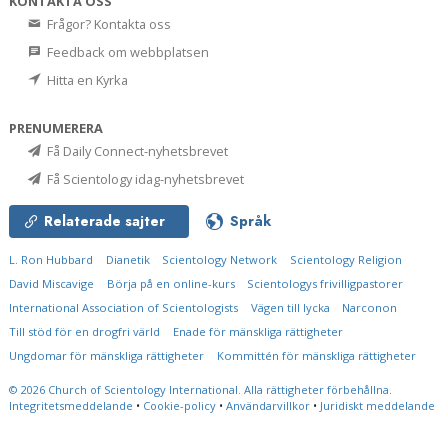
KONTAKTA OSS
Frågor? Kontakta oss
Feedback om webbplatsen
Hitta en Kyrka
PRENUMERERA
Få Daily Connect-nyhetsbrevet
Få Scientology idag-nyhetsbrevet
Relaterade sajter
Språk
L. Ron Hubbard
Dianetik
Scientology Network
Scientology Religion
David Miscavige
Börja på en online-kurs
Scientologys frivilligpastorer
International Association of Scientologists
Vägen till lycka
Narconon
Till stöd för en drogfri värld
Enade för mänskliga rättigheter
Ungdomar för mänskliga rättigheter
Kommittén för mänskliga rättigheter
© 2026
Church of Scientology International.
Alla rättigheter förbehållna.
Integritetsmeddelande
•
Cookie-policy
•
Användarvillkor
•
Juridiskt meddelande