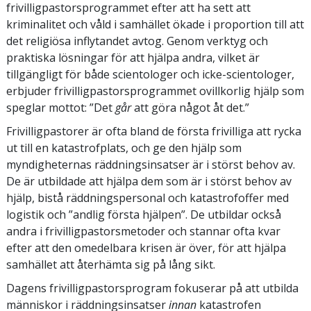
frivilligpastorsprogrammet efter att ha sett att
kriminalitet och våld i samhället ökade i proportion till att
det religiösa inflytandet avtog. Genom verktyg och
praktiska lösningar för att hjälpa andra, vilket är
tillgängligt för både scientologer och icke-scientologer,
erbjuder frivilligpastorsprogrammet ovillkorlig hjälp som
speglar mottot: ”Det
går
att göra något åt det.”
Frivilligpastorer är ofta bland de första frivilliga att rycka
ut till en katastrofplats, och ge den hjälp som
myndigheternas räddningsinsatser är i störst behov av.
De är utbildade att hjälpa dem som är i störst behov av
hjälp, bistå räddningspersonal och katastrofoffer med
logistik och ”andlig första hjälpen”. De utbildar också
andra i frivilligpastorsmetoder och stannar ofta kvar
efter att den omedelbara krisen är över, för att hjälpa
samhället att återhämta sig på lång sikt.
Dagens frivilligpastorsprogram fokuserar på att utbilda
människor i räddningsinsatser
innan
katastrofen