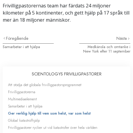
Frivilligpastorernas team har färdats 24 miljoner
kilometer på 5 kontinenter, och gett hjälp på 17 språk till
mer än 18 miljoner människor.
Föregående
Nästa
Samarbetar i att hjälpa
Medkänsla och omtanke i
New York efter 11 september
SCIENTOLOGYS FRIVILLIGPASTORER
Att stödja det globala frivilligpastorsprogrammet
Frivilligpastorerna
Multimediaelement
Samarbetar i att hjälpa
Ger verklig hjälp till vem som helst, var som helst
Global katastrofhjälp
Frivilligpastorer rycker ut vid katastrofer över hela världen