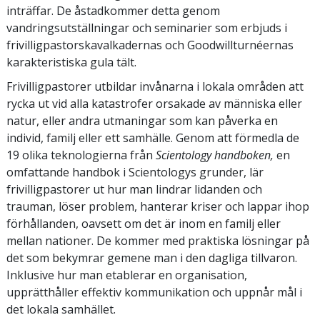
inträffar. De åstadkommer detta genom
vandringsutställningar och seminarier som erbjuds i
frivilligpastorskavalkadernas och Goodwillturnéernas
karakteristiska gula tält.
Frivilligpastorer utbildar invånarna i lokala områden att
rycka ut vid alla katastrofer orsakade av människa eller
natur, eller andra utmaningar som kan påverka en
individ, familj eller ett samhälle. Genom att förmedla de
19 olika teknologierna från
Scientology handboken,
en
omfattande handbok i Scientologys grunder, lär
frivilligpastorer ut hur man lindrar lidanden och
trauman, löser problem, hanterar kriser och lappar ihop
förhållanden, oavsett om det är inom en familj eller
mellan nationer. De kommer med praktiska lösningar på
det som bekymrar gemene man i den dagliga tillvaron.
Inklusive hur man etablerar en organisation,
upprätthåller effektiv kommunikation och uppnår mål i
det lokala samhället.