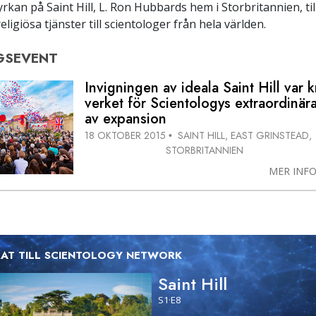
yrkan på Saint Hill, L. Ron Hubbards hem i Storbritannien, ti
ligiösa tjänster till scientologer från hela världen.
GSEVENT
Invigningen av ideala Saint Hill var 
verket för Scientologys extraordinär
av expansion
18 OKTOBER 2015
SAINT HILL, EAST GRINSTEAD,
•
STORBRITANNIEN
MER INF
RAT TILL SCIENTOLOGY NETWORK
Saint Hill
S
1
·E
8