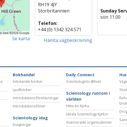
RH19 4JY
Storbritannien
Sunday Serv
sön
11.00
Telefon:
+44 (0) 1342 324 571
Se karta
Hämta vägbeskrivning
Bokhandel
Daily Connect
Hur
na
Inledande böcker
Scientologists @livet
Vägen
Ljudböcker
Stud
Scientology runtom i
Introduktionsföreläsningar
Reha
världen
brot
Hitta en Kyrka
Introduktionsfilmer
Drog
Ideala Scientology Kyrkor
Scientology idag
San
Avancerade organisationer
Invigningar