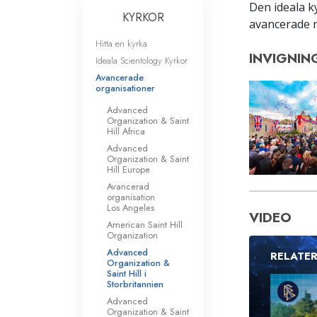
Den ideala k
KYRKOR
avancerade re
Hitta en kyrka
INVIGNIN
Ideala Scientology Kyrkor
Avancerade
organisationer
Advanced
Organization & Saint
Hill Africa
Advanced
Organization & Saint
Hill Europe
Avancerad
organisation
Los Angeles
VIDEO
American Saint Hill
Organization
Advanced
RELATE
Organization &
Saint Hill i
Storbritannien
Advanced
Organization & Saint