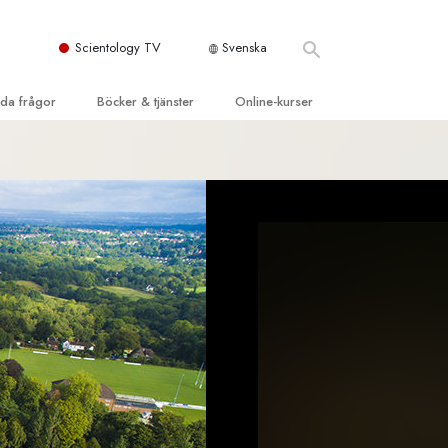
Scientology TV
Svenska
llda frågor
Böcker & tjänster
Online-kurser
d och grundläggande
inledande böckerna
Hur man löser konflikter
dböcker
Tillvarons dynamiker
 Kyrka
oduktions-
Beståndsdelarna i förståelse
ogys organisationer
eläsningar
Lösningar för en farlig omgivning
oduktionsfilmer
Assister för sjukdomar och skador
dande tjänster
er
Integritet och ärlighet
heter
Äktenskap
Den emotionella Tonskalan
Svar på drogproblemet