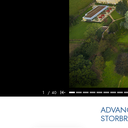
1
/
40
ADVANC
STORBR