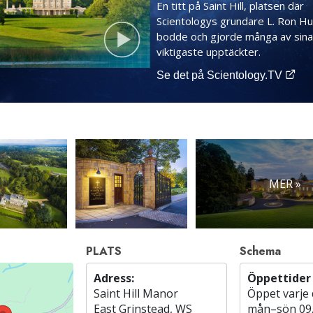
En titt på Saint Hill, platsen där
Scientologys grundare L. Ron H
bodde och gjorde många av sina
viktigaste upptäckter.
Se det på Scientology.TV
MER »
PLATS
Schema
Adress:
Öppettider
Saint Hill Manor
Öppet varje
East Grinstead, WS
mån
–
sön
09