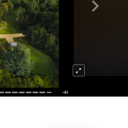
Barn
Verktyg för arbetslivet
Etik och tillstånden
Orsaken till undertryckande
Undersökningar
Organiseringens grunder
Grunderna i public relations
Targets och mål
Studieteknologin
Kommunikation