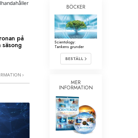
llhandahåller
BÖCKER
kronan på
Scientology:
a säsong
Tankens grunder
BESTÄLL
ORMATION
MER
INFORMATION