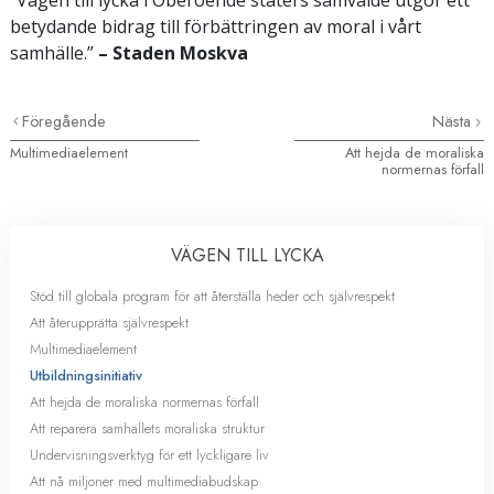
betydande bidrag till förbättringen av moral i vårt
samhälle.”
– Staden Moskva
Föregående
Nästa
Multimediaelement
Att hejda de moraliska
normernas förfall
VÄGEN TILL LYCKA
Stöd till globala program för att återställa heder och självrespekt
Att återupprätta självrespekt
Multimediaelement
Utbildningsinitiativ
Att hejda de moraliska normernas förfall
Att reparera samhällets moraliska struktur
Undervisningsverktyg för ett lyckligare liv
Att nå miljoner med multimediabudskap