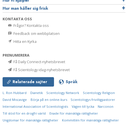
Hur vi hjälper
Hur man håller sig frisk
KONTAKTA OSS
Frågor? Kontakta oss
Feedback om webbplatsen
Hitta en Kyrka
PRENUMERERA
Få Daily Connect-nyhetsbrevet
Få Scientology idag-nyhetsbrevet
Relaterade sajter
Språk
L. Ron Hubbard
Dianetik
Scientology Network
Scientology Religion
David Miscavige
Börja på en online-kurs
Scientologys frivilligpastorer
International Association of Scientologists
Vägen till lycka
Narconon
Till stöd för en drogfri värld
Enade för mänskliga rättigheter
Ungdomar för mänskliga rättigheter
Kommittén för mänskliga rättigheter