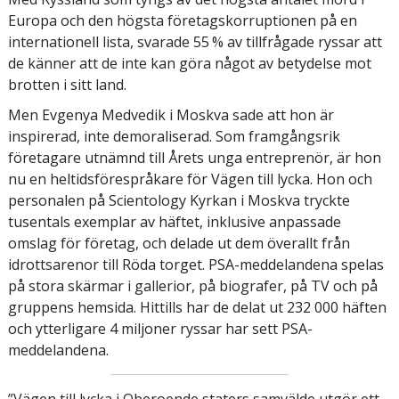
Europa och den högsta företagskorruptionen på en
internationell lista, svarade 55 % av tillfrågade ryssar att
de känner att de inte kan göra något av betydelse mot
brotten i sitt land.
Men Evgenya Medvedik i Moskva sade att hon är
inspirerad, inte demoraliserad. Som framgångsrik
företagare utnämnd till Årets unga entreprenör, är hon
nu en heltidsförespråkare för Vägen till lycka. Hon och
personalen på Scientology Kyrkan i Moskva tryckte
tusentals exemplar av häftet, inklusive anpassade
omslag för företag, och delade ut dem överallt från
idrottsarenor till Röda torget. PSA-meddelandena spelas
på stora skärmar i gallerior, på biografer, på TV och på
gruppens hemsida. Hittills har de delat ut 232 000 häften
och ytterligare 4 miljoner ryssar har sett PSA-
meddelandena.
”Vägen till lycka i Oberoende staters samvälde utgör ett