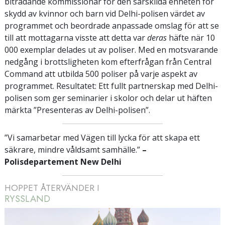
biträdande kommissionär för den särskilda enheten för
skydd av kvinnor och barn vid Delhi-polisen värdet av
programmet och beordrade anpassade omslag för att se
till att mottagarna visste att detta var
deras
häfte när 10
000 exemplar delades ut av poliser. Med en motsvarande
nedgång i brottsligheten kom efterfrågan från Central
Command att utbilda 500 poliser på varje aspekt av
programmet. Resultatet: Ett fullt partnerskap med Delhi-
polisen som ger seminarier i skolor och delar ut häften
märkta ”Presenteras av Delhi-polisen”.
”Vi samarbetar med Vägen till lycka för att skapa ett
säkrare, mindre våldsamt samhälle.”
–
Polisdepartement New Delhi
HOPPET ÅTERVÄNDER I
RYSSLAND