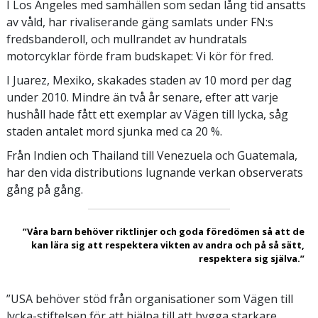
I Los Angeles med samhällen som sedan lång tid ansatts
av våld, har rivaliserande gäng samlats under FN:s
fredsbanderoll, och mullrandet av hundratals
motorcyklar förde fram budskapet: Vi kör för fred.
I Juarez, Mexiko, skakades staden av 10 mord per dag
under 2010. Mindre än två år senare, efter att varje
hushåll hade fått ett exemplar av Vägen till lycka, såg
staden antalet mord sjunka med ca 20 %.
Från Indien och Thailand till Venezuela och Guatemala,
har den vida distributions lugnande verkan observerats
gång på gång.
”Våra barn behöver riktlinjer och goda föredömen så att de
kan lära sig att respektera vikten av andra och på så sätt,
respektera sig själva.”
”USA behöver stöd från organisationer som Vägen till
lycka-stiftelsen för att hjälpa till att bygga starkare