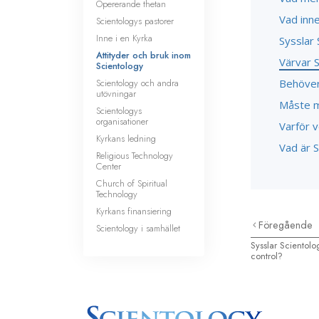
Opererande thetan
Vad inne
Scientologys pastorer
Inne i en Kyrka
Sysslar 
Attityder och bruk inom
Värvar 
Scientology
Scientology och andra
Behöver 
utövningar
Måste m
Scientologys
organisationer
Varför v
Kyrkans ledning
Vad är S
Religious Technology
Center
Church of Spiritual
Technology
Kyrkans finansiering
Föregående
Scientology i samhället
Sysslar Scientolo
control?