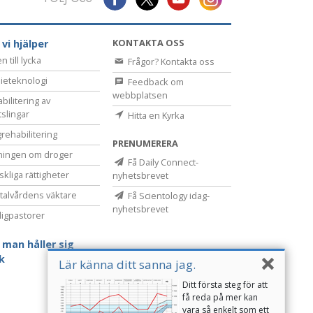
KONTAKTA OSS
 vi hjälper
 till lycka
Frågor? Kontakta oss
ieteknologi
Feedback om
webbplatsen
bilitering av
tslingar
Hitta en Kyrka
rehabilitering
PRENUMERERA
ningen om droger
Få Daily Connect-
kliga rättigheter
nyhetsbrevet
alvårdens väktare
Få Scientology idag-
nyhetsbrevet
lligpastorer
 man håller sig
sk
Lär känna ditt sanna jag.
Ditt första steg för att
få reda på mer kan
vara så enkelt som ett