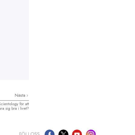
Nästa
ientology för att
ara sig bra i livet?
FÖLJ OSS