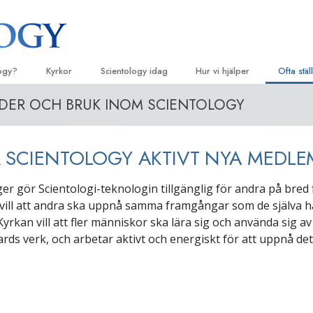
logy?
Kyrkor
Scientology idag
Hur vi hjälper
Ofta stä
YDER OCH BRUK INOM SCIENTOLOGY
eligiösa bruk
Hitta en kyrka
Invigningar
Vägen till lycka
Bakgrun
De 
principer
ossatser & kodexar
Ideala Scientology Kyrkor
Scientology evenemang
Applied Scholastics
Lju
Inne i en
 SCIENTOLOGY AKTIVT NYA MEDL
r säger om
Avancerade organisationer
David Miscavige – Scientologys
Criminon
Intr
kyrklige ledare
Scientol
för
Flag Land Base
Narconon
ger gör Scientologi-teknologin tillgänglig för andra på bred 
olog
Intr
vill att andra ska uppnå samma framgångar som de själva h
Freewinds
Sanningen om droger
Inle
yrkan vill att fler människor ska lära sig och använda sig av
Att få ut Scientology till världen
Enade för mänskliga rättighet
rds verk, och arbetar aktivt och energiskt för att uppnå det
undprinciper
Kommittén för mänskliga rättig
ll Dianetics
Scientologys frivilligpastorer
–