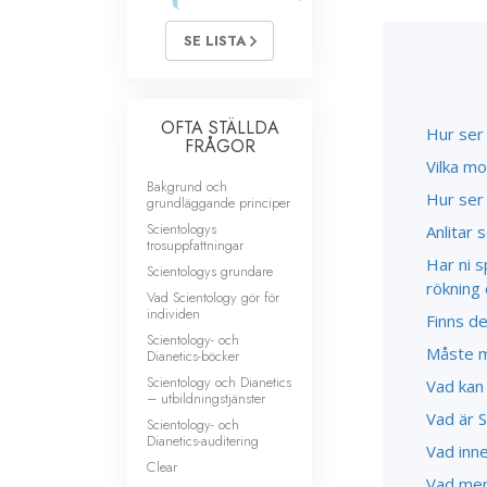
SE LISTA
OFTA STÄLLDA
Hur ser 
FRÅGOR
Vilka mo
Bakgrund och
Hur ser
grundläggande principer
Scientologys
Anlitar 
trosuppfattningar
Har ni s
Scientologys grundare
rökning 
Vad Scientology gör för
individen
Finns d
Scientology- och
Måste ma
Dianetics-böcker
Scientology och Dianetics
Vad kan 
– utbildningstjänster
Vad är 
Scientology- och
Dianetics-auditering
Vad inne
Clear
Vad men