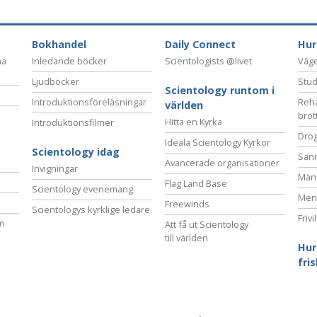
Bokhandel
Daily Connect
Hur
na
Inledande böcker
Scientologists @livet
Vägen
Ljudböcker
Stud
Scientology runtom i
Introduktionsföreläsningar
Reha
världen
brot
Hitta en Kyrka
Introduktionsfilmer
Drog
Ideala Scientology Kyrkor
Scientology idag
San
Avancerade organisationer
Invigningar
Mäns
Flag Land Base
Scientology evenemang
Ment
Freewinds
Scientologys kyrklige ledare
Frivi
m
Att få ut Scientology
till världen
Hur
fri