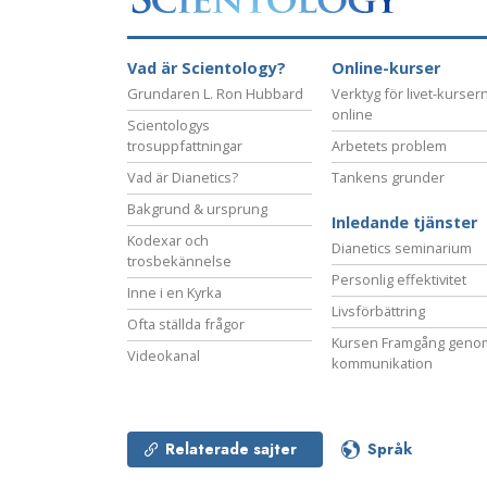
Vad är Scientology?
Online-kurser
Grundaren L. Ron Hubbard
Verktyg för livet-kurser
online
Scientologys
trosuppfattningar
Arbetets problem
Vad är Dianetics?
Tankens grunder
Bakgrund & ursprung
Inledande tjänster
Kodexar och
Dianetics seminarium
trosbekännelse
Personlig effektivitet
Inne i en Kyrka
Livsförbättring
Ofta ställda frågor
Kursen Framgång geno
Videokanal
kommunikation
Relaterade sajter
Språk