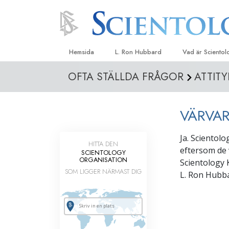
Hemsida
L. Ron Hubbard
Vad är Sciento
OFTA STÄLLDA FRÅGOR
ATTIT
Trossatser och r
Scientologys tr
VÄRVAR
Vad scientologe
Scientology
Ja. Scientolo
Träffa en scient
HITTA DEN
eftersom de 
SCIENTOLOGY
Inne i en Kyrka
ORGANISATION
Scientology K
SOM LIGGER NÄRMAST DIG
L. Ron Hubba
Scientologys gr
En introduktion ti
Kärlek och hat 
Vad är storhet?