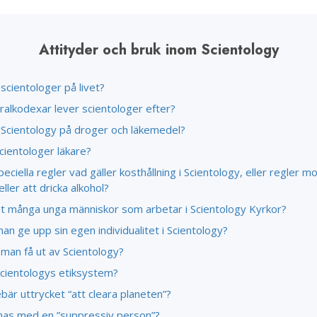
Attityder och bruk inom Scientology
scientologer på livet?
ralkodexar lever scientologer efter?
 Scientology på droger och läkemedel?
scientologer läkare?
peciella regler vad gäller kosthållning i Scientology, eller regler m
eller att dricka alkohol?
et många unga människor som arbetar i Scientology Kyrkor?
n ge upp sin egen individualitet i Scientology?
man få ut av Scientology?
Scientologys etiksystem?
bär uttrycket “att cleara planeten”?
as med en ”suppressiv person”?