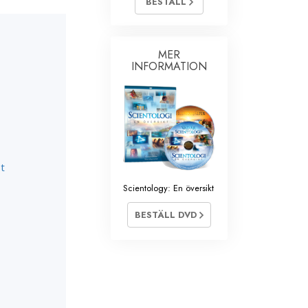
BESTÄLL
Barn
Verktyg för arbetslivet
MER
INFORMATION
Etik och tillstånden
Orsaken till undertryckande
Undersökningar
Organiseringens grunder
ot
Grunderna i public relations
Scientology: En översikt
Targets och mål
BESTÄLL DVD
Studieteknologin
Kommunikation