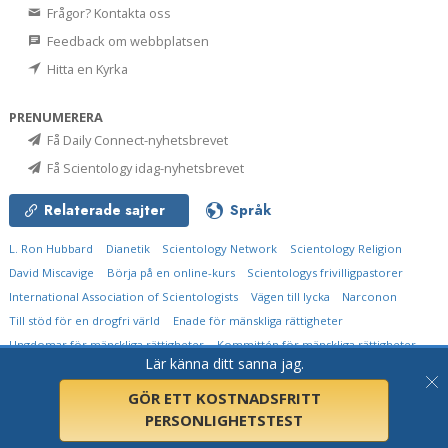
Frågor? Kontakta oss
Feedback om webbplatsen
Hitta en Kyrka
PRENUMERERA
Få Daily Connect-nyhetsbrevet
Få Scientology idag-nyhetsbrevet
Relaterade sajter
Språk
L. Ron Hubbard
Dianetik
Scientology Network
Scientology Religion
David Miscavige
Börja på en online-kurs
Scientologys frivilligpastorer
International Association of Scientologists
Vägen till lycka
Narconon
Till stöd för en drogfri värld
Enade för mänskliga rättigheter
Ungdomar för mänskliga rättigheter
Kommittén för mänskliga rättigheter
Lär känna ditt sanna jag.
© 2026
Church of Scientology International.
Alla rättigheter förbehållna.
Integritetsmeddelande
•
Cookie-policy
•
Användarvillkor
•
Juridiskt meddelande
GÖR ETT KOSTNADSFRITT
PERSONLIGHETSTEST