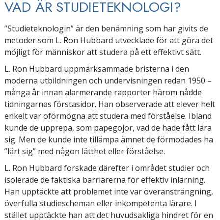
VAD ÄR STUDIETEKNOLOGI?
”Studieteknologin” är den benämning som har givits de
metoder som L. Ron Hubbard utvecklade för att göra det
möjligt för människor att studera på ett effektivt sätt.
L. Ron Hubbard uppmärksammade bristerna i den
moderna utbildningen och undervisningen redan 1950 –
många år innan alarmerande rapporter härom nådde
tidningarnas förstasidor. Han observerade att elever helt
enkelt var oförmögna att studera med förståelse. Ibland
kunde de upprepa, som papegojor, vad de hade fått lära
sig. Men de kunde inte tillämpa ämnet de förmodades ha
”lärt sig” med någon lätthet eller förståelse.
L. Ron Hubbard forskade därefter i området studier och
isolerade de faktiska barriärerna för effektiv inlärning.
Han upptäckte att problemet inte var överansträngning,
överfulla studiescheman eller inkompetenta lärare. I
stället upptäckte han att det huvudsakliga hindret för en