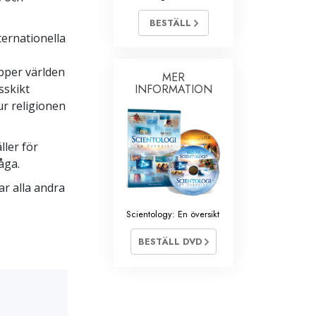
BESTÄLL
Barn
ternationella
Verktyg för arbetslivet
upper världen
MER
Etik och tillstånden
sskikt
INFORMATION
Orsaken till undertryckande
r religionen
Undersökningar
ller för
Organiseringens grunder
åga.
Grunderna i public relations
ar alla andra
Targets och mål
Scientology: En översikt
Studieteknologin
BESTÄLL DVD
Kommunikation