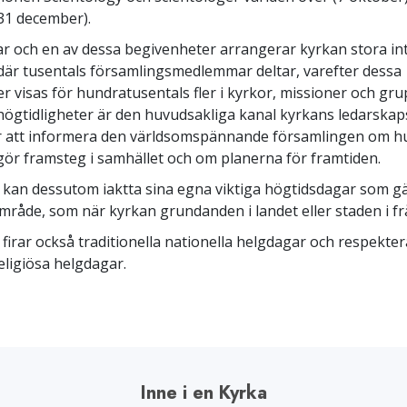
31 december).
 var och en av dessa begivenheter arrangerar kyrkan stora in
är tusentals församlingsmedlemmar deltar, varefter dessa
er visas för hundratusentals fler i kyrkor, missioner och gr
högtidligheter är den huvudsakliga kanal kyrkans ledarskap
r att informera den världsomspännande församlingen om hu
gör framsteg i samhället och om planerna för framtiden.
 kan dessutom iaktta sina egna viktiga högtidsdagar som gä
mråde, som när kyrkan grundanden i landet eller staden i fr
 firar också traditionella nationella helgdagar och respekter
eligiösa helgdagar.
Inne i en Kyrka