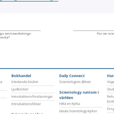
gys serviceavslutnings
-
Hur ser scie
e vecka?
Bokhandel
Daily Connect
Hur
na
Inledande böcker
Scientologists @livet
Vägen
Ljudböcker
Stud
Scientology runtom i
Introduktionsföreläsningar
Reha
världen
brot
Hitta en Kyrka
Introduktionsfilmer
Drog
Ideala Scientology Kyrkor