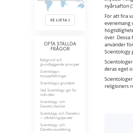
nyårsafton (
För att fira
SE LISTA
evenemang d
högtidlighet
över. Dessa 
OFTA STÄLLDA
använder fö
FRÅGOR
Scientology 
Bakgrund och
Scientologer
grundläggande principer
deras eget o
Scientologys
trosuppfattningar
Scientologer
Scientologys grundare
religioners r
Vad Scientology gör för
individen
Scientology- och
Dianetics-böcker
Scientology och Dianetics
– utbildningstjänster
Scientology- och
Dianetics-auditering