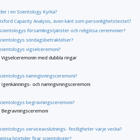
der i en Scientology Kyrka?
Oxford Capacity Analysis, även känt som personlighetstestet?
 Scientologys församlingstjänster och religiösa ceremonier?
Scientologys söndagsbetraktelser?
Scientologys vigselceremoni?
Vigselceremonin med dubbla ringar
Scientologys namngivningsceremoni?
Igenkännings- och namngivningsceremoni
Scientologys begravningsceremoni?
Begravningsceremoni
cientologys serviceavslutnings
-
festligheter varje vecka?
ligiösa högtider firar scientologer?