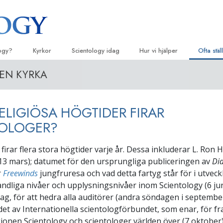
logy?
Kyrkor
Scientology idag
Hur vi hjälper
Ofta stä
 EN KYRKA
eligiösa bruk
Hitta en kyrka
Invigningar
Vägen till lycka
Bakgrun
De 
principer
ossatser & kodexar
Ideala Scientology Kyrkor
Scientology evenemang
Applied Scholastics
Lju
Inne i en
RELIGIÖSA HÖGTIDER FIRAR
r säger om
Avancerade organisationer
David Miscavige – Scientologys
Criminon
Intr
kyrklige ledare
Scientol
för
TOLOGER?
Flag Land Base
Narconon
olog
Intr
 firar flera stora högtider varje år. Dessa inkluderar L. Ron
Freewinds
Sanningen om droger
Inle
13 mars); datumet för den ursprungliga publiceringen av
Di
Att få ut Scientology till världen
Enade för mänskliga rättighet
r
Freewinds
jungfruresa och vad detta fartyg står för i utveck
undprinciper
ndliga nivåer och upplysningsnivåer inom Scientology (6 jun
Kommittén för mänskliga rättig
ll Dianetics
ag, för att hedra alla auditörer (andra söndagen i septembe
Scientologys frivilligpastorer
et av Internationella scientologförbundet, som enar, för f
–
gionen Scientology och scientologer världen över (7 oktober