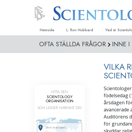
Hemsida
L. Ron Hubbard
Vad är Sciento
OFTA STÄLLDA FRÅGOR
INNE I
Trossatser och r
Scientologys tr
VILKA 
Vad scientologe
Scientology
SCIEN
Träffa en scient
Scientologer
HITTA DEN
Inne i en Kyrka
födelsedag (
SCIENTOLOGY
ORGANISATION
årsdagen fö
Scientologys gr
SOM LIGGER NÄRMAST DIG
avancerade a
En introduktion ti
Auditörens d
för grundand
Kärlek och hat 
Vad är storhet?
skyddar reli