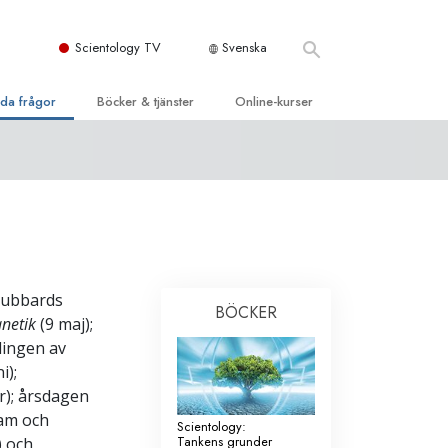
Scientology TV
Svenska
llda frågor
Böcker & tjänster
Online-kurser
d och grundläggande
inledande böckerna
Hur man löser konflikter
dböcker
Tillvarons dynamiker
 Kyrka
oduktions-
Beståndsdelarna i förståelse
ogys organisationer
eläsningar
Lösningar för en farlig omgivning
oduktionsfilmer
 Hubbards
Assister för sjukdomar och skador
BÖCKER
dande tjänster
anetik
(9 maj);
er
Integritet och ärlighet
lingen av
i);
heter
Äktenskap
r); årsdagen
Den emotionella Tonskalan
ram och
Scientology:
Tankens grunder
) och
Svar på drogproblemet