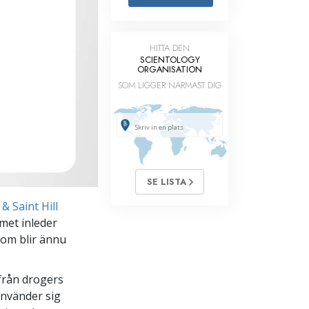
Barn
HITTA DEN
Verktyg för arbetslivet
SCIENTOLOGY
ORGANISATION
Etik och tillstånden
SOM LIGGER NÄRMAST DIG
Orsaken till undertryckande
Undersökningar
Organiseringens grunder
Grunderna i public relations
SE LISTA
Targets och mål
& Saint Hill
met inleder
Studieteknologin
som blir ännu
Kommunikation
 från drogers
använder sig