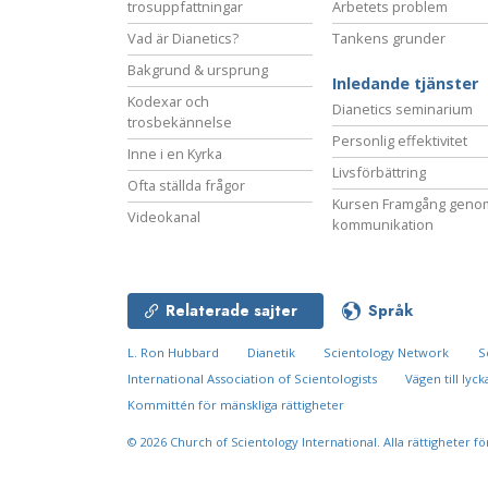
trosuppfattningar
Arbetets problem
Vad är Dianetics?
Tankens grunder
Bakgrund & ursprung
Inledande tjänster
Kodexar och
Dianetics seminarium
trosbekännelse
Personlig effektivitet
Inne i en Kyrka
Livsförbättring
Ofta ställda frågor
Kursen Framgång geno
Videokanal
kommunikation
Relaterade sajter
Språk
L. Ron Hubbard
Dianetik
Scientology Network
S
International Association of Scientologists
Vägen till lyck
Kommittén för mänskliga rättigheter
© 2026
Church of Scientology International.
Alla rättigheter f