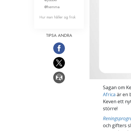
@hemma
Hur man håller sig frisk
TIPSA ANDRA
Sagan om Kev
Africa
är en 
Keven ett ny
större!
Reningsprog
och gifters 