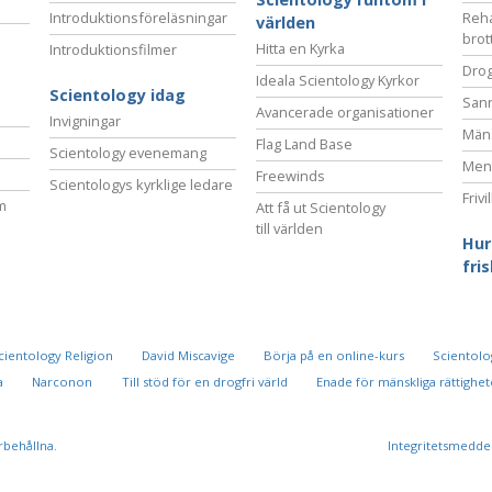
Introduktionsföreläsningar
Reha
världen
brot
Hitta en Kyrka
Introduktionsfilmer
Drog
Ideala Scientology Kyrkor
Scientology idag
San
Avancerade organisationer
Invigningar
Mäns
Flag Land Base
Scientology evenemang
Ment
Freewinds
Scientologys kyrklige ledare
Frivi
m
Att få ut Scientology
till världen
Hur
fri
cientology Religion
David Miscavige
Börja på en online-kurs
Scientolog
a
Narconon
Till stöd för en drogfri värld
Enade för mänskliga rättighet
örbehållna.
Integritetsmedde