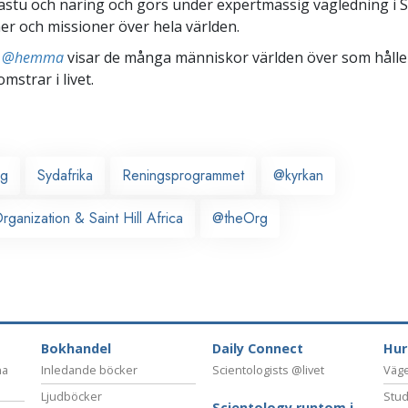
astu och näring och görs under expertmässig vägledning i 
er och missioner över hela världen.
ts @hemma
visar de många människor världen över som håller
omstrar i livet.
rg
Sydafrika
Reningsprogrammet
@kyrkan
ganization & Saint Hill Africa
@theOrg
Bokhandel
Daily Connect
Hur
na
Inledande böcker
Scientologists @livet
Vägen
Ljudböcker
Stud
Scientology runtom i