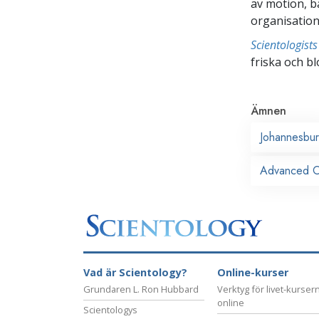
av motion, b
organisation
Scientologis
friska och bl
Ämnen
Johannesbu
Advanced Or
Vad är Scientology?
Online-kurser
Grundaren L. Ron Hubbard
Verktyg för livet-kurser
online
Scientologys