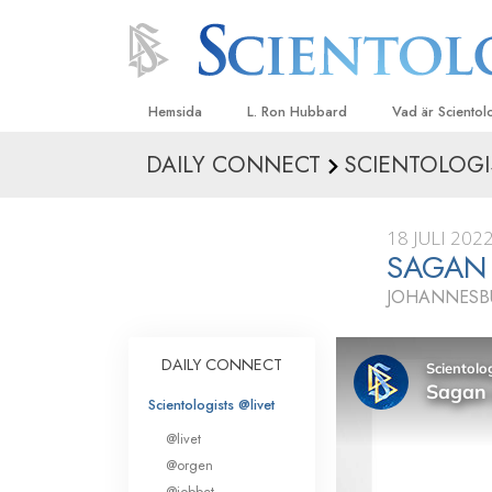
Hemsida
L. Ron Hubbard
Vad är Sciento
DAILY CONNECT
SCIENTOLOGI
Trossatser och r
Scientologys tr
18 JULI 202
Vad scientologe
SAGAN
Scientology
JOHANNESBU
Träffa en scient
Inne i en Kyrka
DAILY CONNECT
Scientologys gr
Scientologists @livet
En introduktion ti
@livet
Kärlek och hat 
@orgen
Vad är storhet?
@jobbet