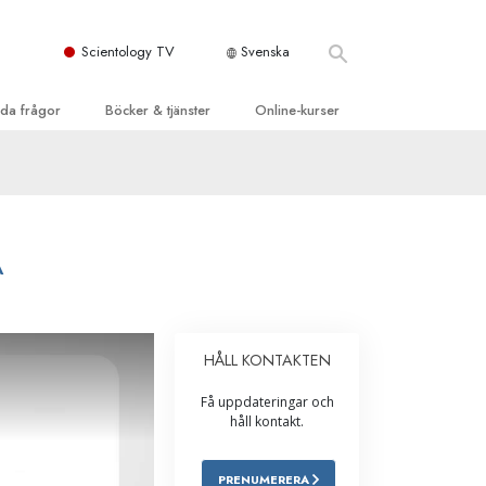
Scientology TV
Svenska
llda frågor
Böcker & tjänster
Online-kurser
d och grundläggande
inledande böckerna
Hur man löser konflikter
dböcker
Tillvarons dynamiker
 Kyrka
oduktions-
Beståndsdelarna i förståelse
A
ogys organisationer
eläsningar
Lösningar för en farlig omgivning
oduktionsfilmer
Assister för sjukdomar och skador
dande tjänster
HÅLL KONTAKTEN
er
Integritet och ärlighet
Få uppdateringar och
heter
Äktenskap
håll kontakt.
Den emotionella Tonskalan
PRENUMERERA
Svar på drogproblemet