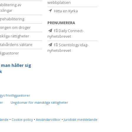
webbplatsen
bilitering av
tslingar
Hitta en Kyrka
rehabilitering
PRENUMERERA
ningen om droger
Få Daily Connect-
kliga rättigheter
nyhetsbrevet
alvårdens väktare
Få Scientology idag-
nyhetsbrevet
lligpastorer
 man håller sig
sk
ys frivilligpastorer
er
Ungdomar för mänskliga rättigheter
lande
•
Cookie-policy
•
Användarvillkor
•
Juridiskt meddelande