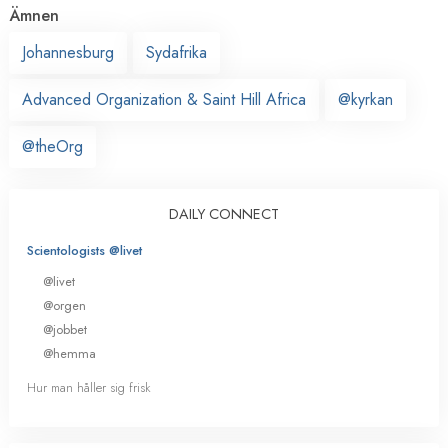
Ämnen
Johannesburg
Sydafrika
Advanced Organization & Saint Hill Africa
@kyrkan
@theOrg
DAILY CONNECT
Scientologists @livet
@livet
@orgen
@jobbet
@hemma
Hur man håller sig frisk