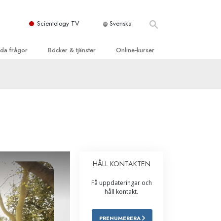
Scientology TV
Svenska
llda frågor
Böcker & tjänster
Online-kurser
d och grundläggande
inledande böckerna
Hur man löser konflikter
dböcker
Tillvarons dynamiker
 Kyrka
oduktions-
Beståndsdelarna i förståelse
ogys organisationer
eläsningar
Lösningar för en farlig omgivning
oduktionsfilmer
Assister för sjukdomar och skador
dande tjänster
HÅLL KONTAKTEN
er
Integritet och ärlighet
Få uppdateringar och
heter
Äktenskap
håll kontakt.
Den emotionella Tonskalan
PRENUMERERA
Svar på drogproblemet