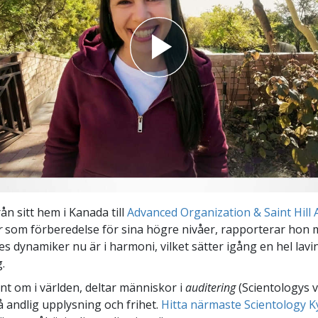
rån sitt hem i Kanada till
Advanced Organization & Saint Hill A
r
som förberedelse för sina högre nivåer, rapporterar hon 
es dynamiker nu är i harmoni, vilket sätter igång en hel lavi
.
unt om i världen, deltar människor i
auditering
(Scientologys 
å andlig upplysning och frihet.
Hitta närmaste Scientology K