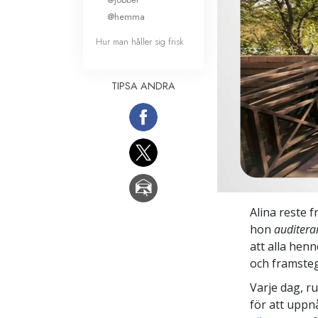
@hemma
Hur man håller sig frisk
TIPSA ANDRA
Alina reste f
hon
auditera
att alla henn
och framsteg
Varje dag, r
för att uppn