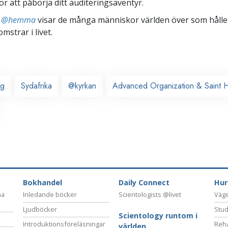
ör att påbörja ditt auditeringsäventyr.
ts @hemma
visar de många människor världen över som håller
omstrar i livet.
rg
Sydafrika
@kyrkan
Advanced Organization & Saint Hi
Bokhandel
Daily Connect
Hur
na
Inledande böcker
Scientologists @livet
Vägen
Ljudböcker
Stud
Scientology runtom i
Introduktionsföreläsningar
Reha
världen