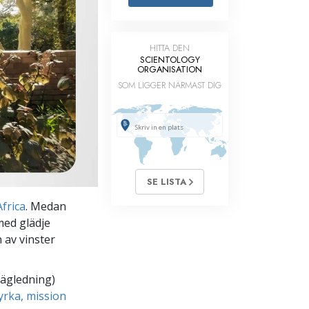
Barn
HITTA DEN
Verktyg för arbetslivet
SCIENTOLOGY
ORGANISATION
Etik och tillstånden
SOM LIGGER NÄRMAST DIG
Orsaken till undertryckande
Undersökningar
Organiseringens grunder
Grunderna i public relations
SE LISTA
Targets och mål
frica
. Medan
med glädje
Studieteknologin
n av vinster
Kommunikation
vägledning)
yrka, mission