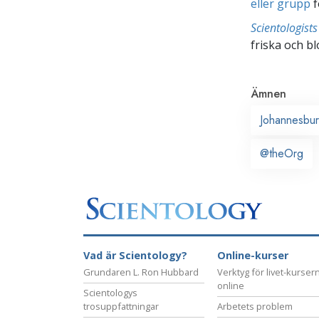
eller grupp
f
Scientologis
friska och bl
Ämnen
Johannesbu
@theOrg
Vad är Scientology?
Online-kurser
Grundaren L. Ron Hubbard
Verktyg för livet-kurser
online
Scientologys
trosuppfattningar
Arbetets problem