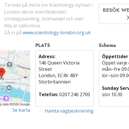
Ta reda på mera om Scientology-kyrkan i
BESÖK W
London deras eventkalender,
söndagssamling, bokhandel och mer.
Alla är välkomna.
Gå in på
www.scientology-london.org.uk
PLATS
Schema
Adress:
Öppettider
146 Queen Victoria
Öppet varje
Street
mån
–
fre
09.
London, EC4V 4BY
lör
–
sön
09.0
Storbritannien
Sunday Serv
Telefon:
0207 246 2700
sön
10.30
Se karta
Hämta vägbeskrivning