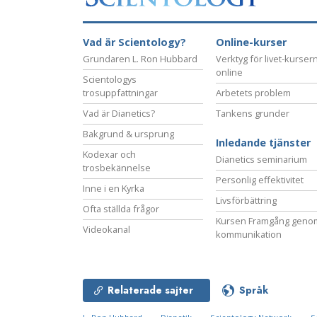
Vad är Scientology?
Online-kurser
Grundaren L. Ron Hubbard
Verktyg för livet-kurser
online
Scientologys
trosuppfattningar
Arbetets problem
Vad är Dianetics?
Tankens grunder
Bakgrund & ursprung
Inledande tjänster
Kodexar och
Dianetics seminarium
trosbekännelse
Personlig effektivitet
Inne i en Kyrka
Livsförbättring
Ofta ställda frågor
Kursen Framgång geno
Videokanal
kommunikation
Relaterade sajter
Språk