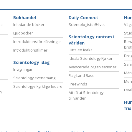
Bokhandel
Daily Connect
Hur
na
Inledande böcker
Scientologists @livet
Vägen
Ljudböcker
Stud
Scientology runtom i
Introduktionsföreläsningar
Reha
världen
brot
Hitta en Kyrka
Introduktionsfilmer
Drog
Ideala Scientology Kyrkor
Scientology idag
San
Avancerade organisationer
Invigningar
Mäns
Flag Land Base
Scientology evenemang
Ment
Freewinds
Scientologys kyrklige ledare
Frivi
m
Att få ut Scientology
till världen
Hur
fri