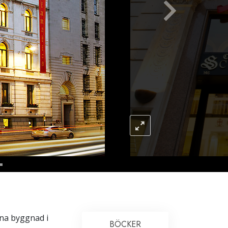
Barn
Verktyg för arbetslivet
Etik och tillstånden
Orsaken till undertryckande
Undersökningar
Organiseringens grunder
Grunderna i public relations
Targets och mål
Studieteknologin
Kommunikation
nna byggnad i
BÖCKER