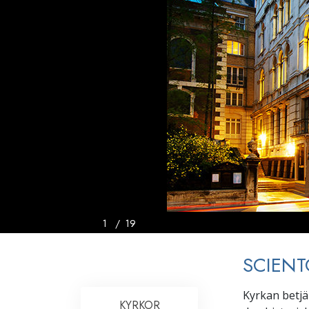
1
/
19
SCIEN
Kyrkan betjä
KYRKOR