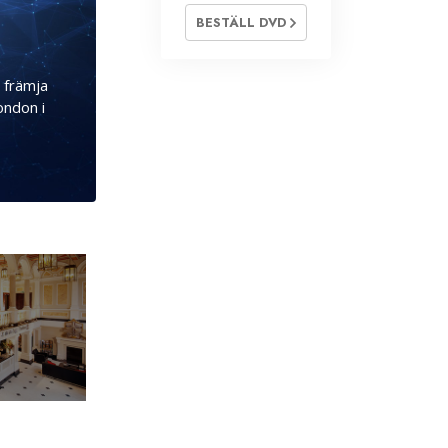
BESTÄLL DVD
t främja
ondon i