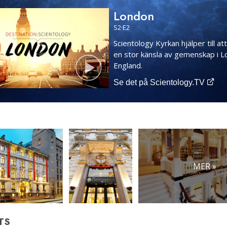
London
S
2
·E
2
Scientology Kyrkan hjälper till at
en stor känsla av gemenskap i L
England.
Se det på Scientology.TV
MER »
TS