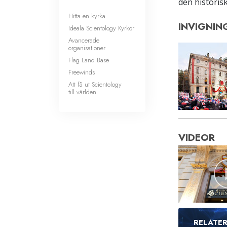
den historis
Hitta en kyrka
INVIGNIN
Ideala Scientology Kyrkor
Avancerade
organisationer
Flag Land Base
Freewinds
Att få ut Scientology
till världen
VIDEOR
RELATE