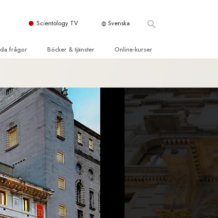
Scientology TV
Svenska
llda frågor
Böcker & tjänster
Online-kurser
d och grundläggande
inledande böckerna
Hur man löser konflikter
dböcker
Tillvarons dynamiker
 Kyrka
oduktions-
Beståndsdelarna i förståelse
ogys organisationer
eläsningar
Lösningar för en farlig omgivning
oduktionsfilmer
Assister för sjukdomar och skador
dande tjänster
er
Integritet och ärlighet
heter
Äktenskap
Den emotionella Tonskalan
Svar på drogproblemet