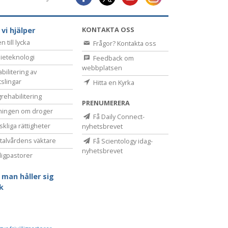
KONTAKTA OSS
 vi hjälper
 till lycka
Frågor? Kontakta oss
ieteknologi
Feedback om
webbplatsen
bilitering av
tslingar
Hitta en Kyrka
rehabilitering
PRENUMERERA
ningen om droger
Få Daily Connect-
kliga rättigheter
nyhetsbrevet
alvårdens väktare
Få Scientology idag-
nyhetsbrevet
lligpastorer
 man håller sig
sk