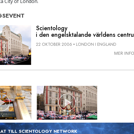
ka City of London.
GSEVENT
Scientology
i den engelsktalande världens centr
22 OKTOBER 2006
LONDON I ENGLAND
•
MER INF
RAT TILL SCIENTOLOGY NETWORK