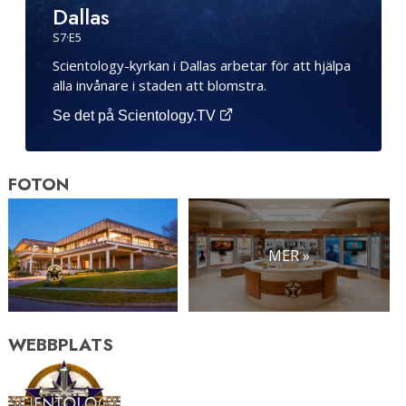
Dallas
S
7
·E
5
Scientology-kyrkan i Dallas arbetar för att hjälpa
alla invånare i staden att blomstra.
Se det på Scientology.TV
FOTON
MER »
WEBBPLATS