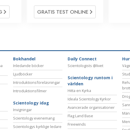
OG
GRATIS TEST ONLINE
Bokhandel
Daily Connect
Hur
na
Inledande böcker
Scientologists @livet
Vägen
Ljudböcker
Stud
Scientology runtom i
Introduktionsföreläsningar
Reha
världen
brot
Hitta en Kyrka
Introduktionsfilmer
Drog
Ideala Scientology Kyrkor
Scientology idag
San
Avancerade organisationer
Invigningar
Mäns
Flag Land Base
Scientology evenemang
Ment
Freewinds
Scientologys kyrklige ledare