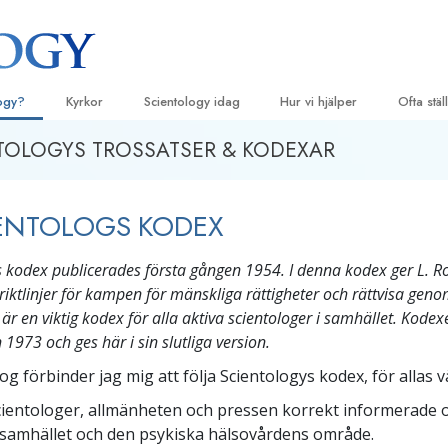
logy?
Kyrkor
Scientology idag
Hur vi hjälper
Ofta stä
TOLOGYS TROSSATSER & KODEXAR
eligiösa bruk
Hitta en kyrka
Invigningar
Vägen till lycka
Bakgrun
De 
principer
ossatser & kodexar
Ideala Scientology Kyrkor
Scientology evenemang
Applied Scholastics
Lju
Inne i en
ENTOLOGS KODEX
r säger om
Avancerade organisationer
David Miscavige – Scientologys
Criminon
Intr
kyrklige ledare
Scientol
för
Flag Land Base
Narconon
s kodex publicerades första gången 1954. I denna kodex ger L. 
olog
Intr
 riktlinjer för kampen för mänskliga rättigheter och rättvisa geno
Freewinds
Sanningen om droger
Inle
 är en viktig kodex för alla aktiva scientologer i samhället. Kod
Att få ut Scientology till världen
Enade för mänskliga rättighet
1973 och ges här i sin slutliga version.
undprinciper
Kommittén för mänskliga rättig
g förbinder jag mig att följa Scientologys kodex, för allas vä
ll Dianetics
 scientologer, allmänheten och pressen korrekt informerade
Scientologys frivilligpastorer
–
 samhället och den psykiska hälsovårdens område.