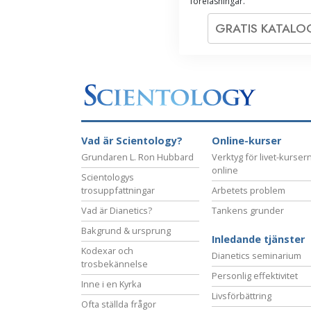
föreläsningar.
GRATIS KATAL
Vad är Scientology?
Online-kurser
Grundaren L. Ron Hubbard
Verktyg för livet-kurser
online
Scientologys
trosuppfattningar
Arbetets problem
Vad är Dianetics?
Tankens grunder
Bakgrund & ursprung
Inledande tjänster
Kodexar och
Dianetics seminarium
trosbekännelse
Personlig effektivitet
Inne i en Kyrka
Livsförbättring
Ofta ställda frågor