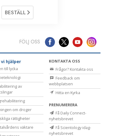
BESTÄLL
FÖLJ OSS
KONTAKTA OSS
 vi hjälper
 till lycka
Frågor? Kontakta oss
ieteknologi
Feedback om
webbplatsen
bilitering av
tslingar
Hitta en Kyrka
rehabilitering
PRENUMERERA
ningen om droger
Få Daily Connect-
kliga rättigheter
nyhetsbrevet
alvårdens väktare
Få Scientology idag-
nyhetsbrevet