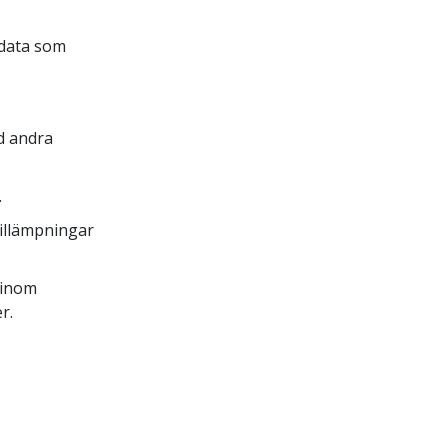
 data som
ed andra
.
tillämpningar
 inom
r.