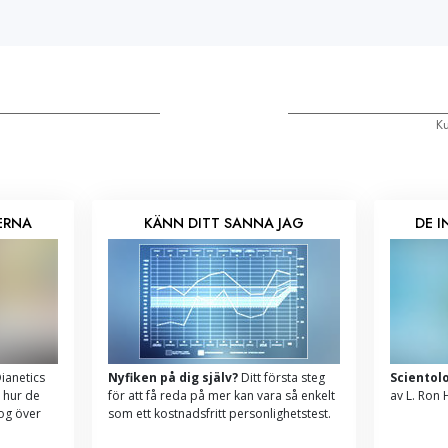
Ku
ERNA
KÄNN DITT SANNA JAG
DE 
ianetics
Nyfiken på dig själv?
Ditt första steg
Scientol
 hur de
för att få reda på mer kan vara så enkelt
av L. Ron
log över
som ett kostnadsfritt personlighetstest.