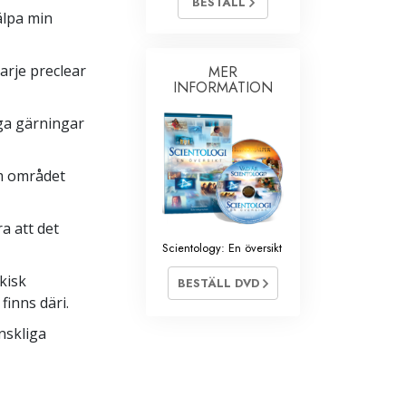
BESTÄLL
älpa min
Barn
Verktyg för arbetslivet
arje preclear
MER
INFORMATION
Etik och tillstånden
iga gärningar
Orsaken till undertryckande
Undersökningar
nom området
Organiseringens grunder
a att det
Grunderna i public relations
Scientology: En översikt
Targets och mål
kisk
BESTÄLL DVD
Studieteknologin
finns däri.
nskliga
Kommunikation