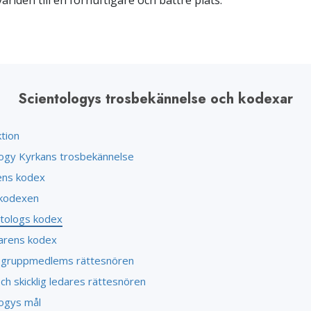
världen till en förnuftigare och bättre plats.
Scientologys trosbekännelse och kodexar
tion
logy Kyrkans trosbekännelse
ens kodex
kodexen
ntologs kodex
arens kodex
 gruppmedlems rättesnören
ch skicklig ledares rättesnören
logys mål