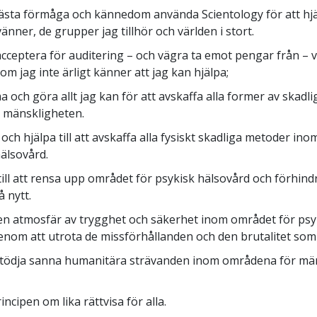
 bästa förmåga och kännedom använda Scientology för att hj
vänner, de grupper jag tillhör och världen i stort.
 acceptera för auditering – och vägra ta emot pengar från – v
om jag inte ärligt känner att jag kan hjälpa;
a och göra allt jag kan för att avskaffa alla former av skadl
h mänskligheten.
a och hjälpa till att avskaffa alla fysiskt skadliga metoder i
hälsovård.
 till att rensa upp området för psykisk hälsovård och förhindr
 nytt.
 en atmosfär av trygghet och säkerhet inom området för psy
enom att utrota de missförhållanden och den brutalitet som 
rstödja sanna humanitära strävanden inom områdena för mä
rincipen om lika rättvisa för alla.