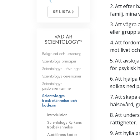
2. Att efter
SE LISTA
familj, mina 
3. Att vägra
eller grupp s
VAD ÄR
SCIENTOLOGY?
4. Att fördöm
mot livet oc
Bakgrund och ursprung
5. Att avslöj
Scientologs principer
för psykisk 
Scientologys utövningar
Scientologys ceremonier
6. Att hjälpa
Scientologys
solkas ned på
pastorsverksamhet
Scientologys
7. Att skapa
trosbekännelse och
hälsovård, g
kodexar
8. Att unde
Introduktion
rättigheter.
Scientology Kyrkans
trosbekännelse
9. Att hylla p
Auditörens kodex