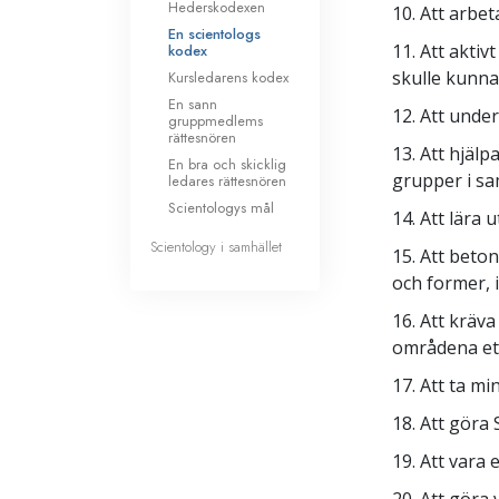
Hederskodexen
10. Att arbet
En scientologs
11. Att akti
kodex
skulle kunna
Kursledarens kodex
En sann
12. Att under
gruppmedlems
rättesnören
13. Att hjäl
En bra och skicklig
grupper i sa
ledares rättesnören
Scientologys mål
14. Att lära 
Scientology i samhället
15. Att beton
och former,
16. Att kräv
områdena eti
17. Att ta mi
18. Att göra 
19. Att vara 