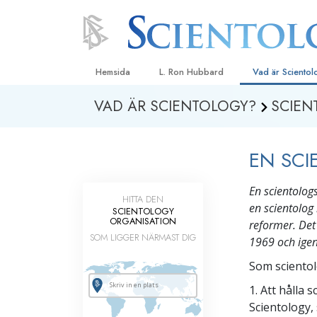
Hemsida
L. Ron Hubbard
Vad är Sciento
VAD ÄR SCIENTOLOGY?
SCIEN
Trossatser och r
Scientologys tr
EN SCI
Vad scientologe
Scientology
En scientolog
Träffa en scient
HITTA DEN
en scientolog
SCIENTOLOGY
Inne i en Kyrka
ORGANISATION
reformer. Det
SOM LIGGER NÄRMAST DIG
1969 och igen 
Scientologys gr
Som scientolo
En introduktion ti
1. Att hålla
Kärlek och hat 
Scientology,
Vad är storhet?