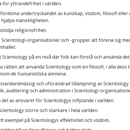
a för yttrandefrihet i världen.
vt fördöma undertryckandet av kunskap, visdom, filosofi eller
 hjälpa mänskligheten.
stödja religionsfrihet.
pa Scientologi-organisationer och -grupper att förena sig m
mhället.
ut Scientology på en nivå där folk kan förstå och använda det
a rätten att använda Scientology som en filosofi, i alla dess 
 inom de humanistiska ämnena.
a standardmässig och oförändrad tillämpning av Scientology
k, auditering och administration i Scientologi-organisatione
n del av ansvaret för Scientologys inflytande i världen.
Scientology större och starkare i hela världen.
ett exempel på Scientologys effektivitet och visdom.