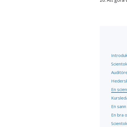
20. Att göra 
Introduk
Sciento
Auditör
Heders
En scie
Kursled
En sann
En bra o
Sciento