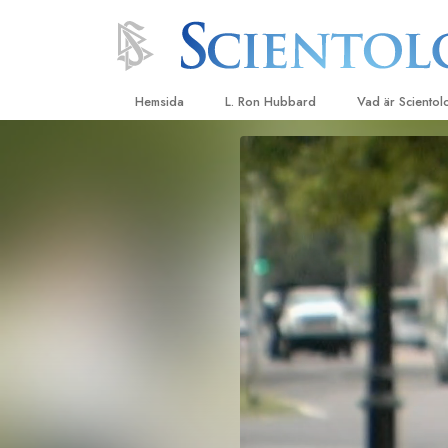
Hemsida
L. Ron Hubbard
Vad är Sciento
Trossatser och r
Scientologys tr
Vad scientologe
Scientology
Träffa en scient
Inne i en Kyrka
Scientologys gr
En introduktion ti
Kärlek och hat 
Vad är storhet?