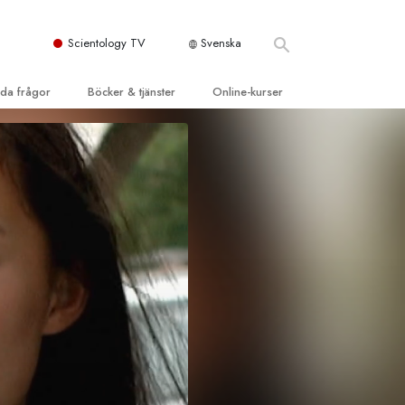
Scientology TV
Svenska
llda frågor
Böcker & tjänster
Online-kurser
d och grundläggande
inledande böckerna
Hur man löser konflikter
dböcker
Tillvarons dynamiker
 Kyrka
oduktions-
Beståndsdelarna i förståelse
ogys organisationer
eläsningar
Lösningar för en farlig omgivning
oduktionsfilmer
Assister för sjukdomar och skador
dande tjänster
er
Integritet och ärlighet
heter
Äktenskap
Den emotionella Tonskalan
Svar på drogproblemet