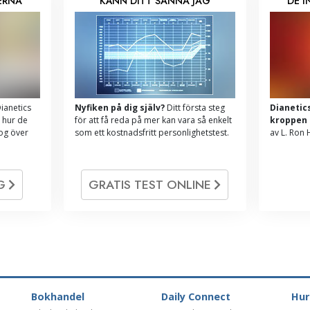
ERNA
KÄNN DITT SANNA JAG
DE 
ianetics
Nyfiken på dig själv?
Ditt första steg
Dianetic
 hur de
för att få reda på mer kan vara så enkelt
kroppen
log över
som ett kostnadsfritt personlighetstest.
av L. Ron
OG
GRATIS TEST ONLINE
Bokhandel
Daily Connect
Hur