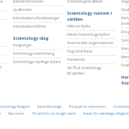
na
Inledande böcker
Scientologists @livet
Vägen
Ljudböcker
Stud
Scientology runtom i
Introduktionsföreläsningar
Reha
världen
brot
Hitta en Kyrka
Introduktionsfilmer
Drog
Ideala Scientology Kyrkor
Scientology idag
San
Avancerade organisationer
Invigningar
Mäns
Flag Land Base
Scientology evenemang
Ment
Freewinds
Scientologys kyrklige ledare
Frivi
m
Att få ut Scientology
till världen
Hur
fri
cientology Religion
David Miscavige
Börja på en online-kurs
Scientolog
a
Narconon
Till stöd för en drogfri värld
Enade för mänskliga rättighet