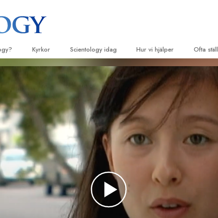
logy?
Kyrkor
Scientology idag
Hur vi hjälper
Ofta stä
eligiösa bruk
Hitta en kyrka
Invigningar
Vägen till lycka
Bakgrun
De 
principer
ossatser & kodexar
Ideala Scientology Kyrkor
Scientology evenemang
Applied Scholastics
Lju
Inne i en
r säger om
Avancerade organisationer
David Miscavige – Scientologys
Criminon
Intr
kyrklige ledare
Scientol
för
Flag Land Base
Narconon
olog
Intr
Freewinds
Sanningen om droger
Inle
Att få ut Scientology till världen
Enade för mänskliga rättighet
undprinciper
Kommittén för mänskliga rättig
ll Dianetics
Scientologys frivilligpastorer
–