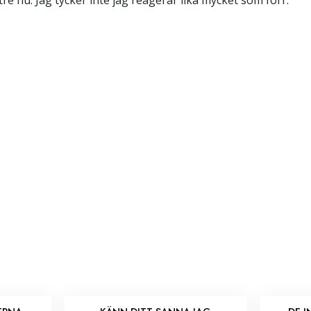
tre nu. Jag tycker inte jag reagerar lika mycket som förr.”