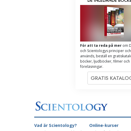
DE INLEDANDE BÖCK
För att ta reda på mer
om D
och Scientologys principer och
används, beställ en gratiskata
böcker, ljudböcker, filmer och
föreläsningar.
GRATIS KATAL
Vad är Scientology?
Online-kurser