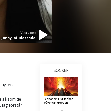
Barn
Verktyg för arbetslivet
Etik och tillstånden
Visa video
Orsaken till undertryckande
Jenny, studerande
Undersökningar
Organiseringens grunder
Grunderna i public relations
BÖCKER
Targets och mål
Studieteknologin
nny, en
Kommunikation
de så som de
Dianetics: Hur tanken
påverkar kroppen
. Jag förstår