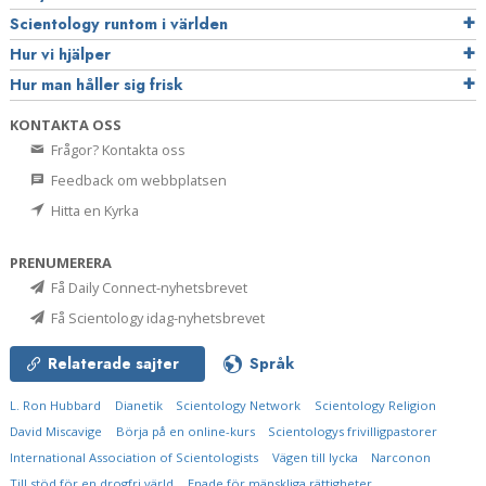
Scientology runtom i världen
Hur vi hjälper
Hur man håller sig frisk
KONTAKTA OSS
Frågor? Kontakta oss
Feedback om webbplatsen
Hitta en Kyrka
PRENUMERERA
Få Daily Connect-nyhetsbrevet
Få Scientology idag-nyhetsbrevet
Relaterade sajter
Språk
L. Ron Hubbard
Dianetik
Scientology Network
Scientology Religion
David Miscavige
Börja på en online-kurs
Scientologys frivilligpastorer
International Association of Scientologists
Vägen till lycka
Narconon
Till stöd för en drogfri värld
Enade för mänskliga rättigheter