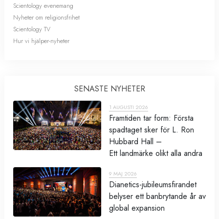
Scientology evenemang
Nyheter om religionsfrihet
Scientology TV
Hur vi hjälper-nyheter
SENASTE NYHETER
1 AUGUSTI 2026
Framtiden tar form: Första
spadtaget sker för L. Ron
Hubbard Hall –
Ett landmärke olikt alla andra
9 MAJ 2026
Dianetics-jubileumsfirandet
belyser ett banbrytande år av
global expansion