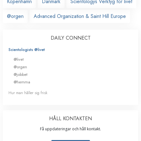
Köpenhamn
Danmark
Scientologys Verktyg för livet
@orgen
Advanced Organization & Saint Hill Europe
DAILY CONNECT
Scientologists @livet
@livet
@orgen
@jobbet
@hemma
Hur man håller sig frisk
HÅLL KONTAKTEN
Få uppdateringar och håll kontakt.