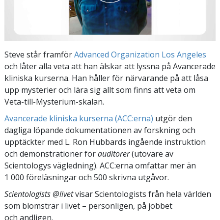
Steve står framför
Advanced Organization Los Angeles
och låter alla veta att han älskar att lyssna på Avancerade
kliniska kurserna. Han håller för närvarande på att låsa
upp mysterier och lära sig allt som finns att veta om
Veta-till-Mysterium-skalan.
Avancerade kliniska kurserna (ACC:erna)
utgör den
dagliga löpande dokumentationen av forskning och
upptäckter med L. Ron Hubbards ingående instruktion
och demonstrationer för
auditörer
(utövare av
Scientologys vägledning). ACC:erna omfattar mer än
1 000 föreläsningar och 500 skrivna utgåvor.
Scientologists @livet
visar Scientologists från hela världen
som blomstrar
i livet – personligen,
på jobbet
och andligen.