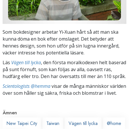
Som bokdesigner arbetar Yi‑Xuan hårt så att man ska
kunna döma en bok efter omslaget. Det betyder att
hennes design, som hon utför på sin lugna innergård,
väcker intresse hos potentiella läsare.
Läs
Vägen till lycka
, den första moralkodexen helt baserad
på sunt förnuft, som kan följas av alla, oavsett ras,
hudfärg eller tro. Den har översatts till mer än 110 språk.
Scientologists @hemma
visar de många människor världen
över som håller sig säkra, friska och blomstrar i livet.
Ämnen
New Taipei City
Taiwan
Vägen till lycka
@home