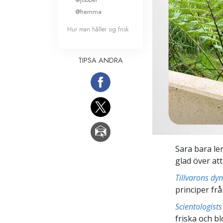
@hemma
Hur man håller sig frisk
TIPSA ANDRA
Sara bara le
glad över at
Tillvarons dy
principer fr
Scientologis
friska och bl