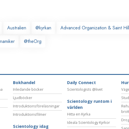
Australien
@kyrkan
Advanced Organization & Saint Hi
ynamiker
@theOrg
Bokhandel
Daily Connect
Hur
na
Inledande böcker
Scientologists @livet
Vägen
Ljudböcker
Stud
Scientology runtom i
Introduktionsföreläsningar
Reha
världen
brot
Hitta en Kyrka
Introduktionsfilmer
Drog
Ideala Scientology Kyrkor
Scientology idag
San