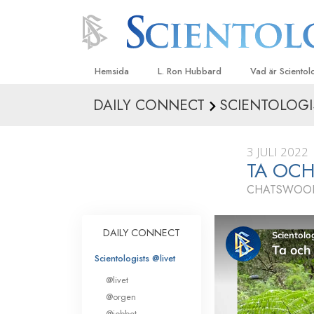
Hemsida
L. Ron Hubbard
Vad är Sciento
DAILY CONNECT
SCIENTOLOGI
Trossatser och r
Scientologys tr
3 JULI 2022
Vad scientologe
TA OCH
Scientology
CHATSWOOD
Träffa en scient
Inne i en Kyrka
DAILY CONNECT
Scientologys gr
Scientologists @livet
En introduktion ti
@livet
Kärlek och hat 
@orgen
Vad är storhet?
@jobbet