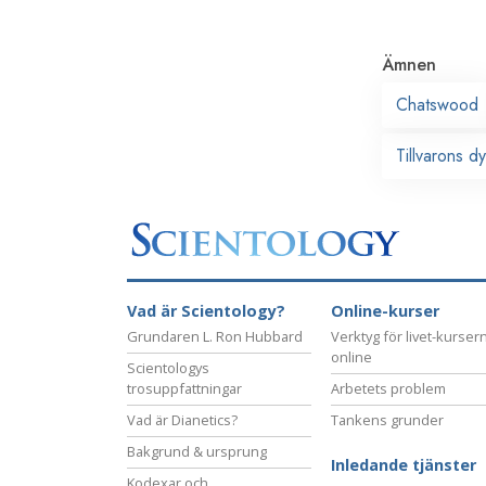
Ämnen
Chatswood
Tillvarons d
Vad är Scientology?
Online-kurser
Grundaren L. Ron Hubbard
Verktyg för livet-kurser
online
Scientologys
trosuppfattningar
Arbetets problem
Vad är Dianetics?
Tankens grunder
Bakgrund & ursprung
Inledande tjänster
Kodexar och