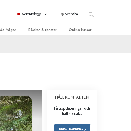
Scientology TV
Svenska
llda frågor
Böcker & tjänster
Online-kurser
d och grundläggande
inledande böckerna
Hur man löser konflikter
dböcker
Tillvarons dynamiker
 Kyrka
oduktions-
Beståndsdelarna i förståelse
ogys organisationer
eläsningar
Lösningar för en farlig omgivning
oduktionsfilmer
Assister för sjukdomar och skador
dande tjänster
HÅLL KONTAKTEN
er
Integritet och ärlighet
Få uppdateringar och
heter
Äktenskap
håll kontakt.
Den emotionella Tonskalan
PRENUMERERA
Svar på drogproblemet