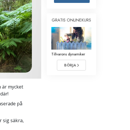
Barn
GRATIS ONLINEKURS
Verktyg för arbetslivet
Etik och tillstånden
Orsaken till undertryckande
Undersökningar
Tillvarons dynamiker
Organiseringens grunder
BÖRJA
Grunderna i public relations
Targets och mål
n är mycket
där!
Studieteknologin
aserade på
Kommunikation
 sig säkra,