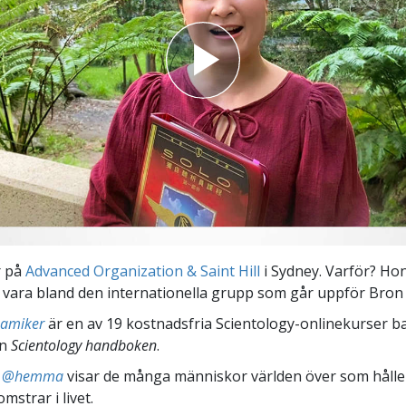
r på
Advanced Organization & Saint Hill
i Sydney. Varför? Ho
t vara bland den internationella grupp som går uppför Bron 
namiker
är en av 19 kostnadsfria Scientology-onlinekurser b
ån
Scientology handboken
.
ts @hemma
visar de många människor världen över som håller
omstrar i livet.