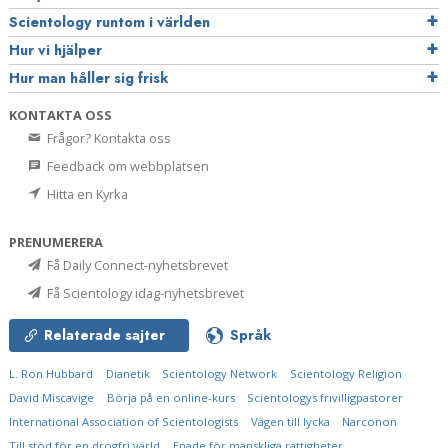
Scientology runtom i världen
Hur vi hjälper
Hur man håller sig frisk
KONTAKTA OSS
Frågor? Kontakta oss
Feedback om webbplatsen
Hitta en Kyrka
PRENUMERERA
Få Daily Connect-nyhetsbrevet
Få Scientology idag-nyhetsbrevet
Relaterade sajter
Språk
L. Ron Hubbard
Dianetik
Scientology Network
Scientology Religion
David Miscavige
Börja på en online-kurs
Scientologys frivilligpastorer
International Association of Scientologists
Vägen till lycka
Narconon
Till stöd för en drogfri värld
Enade för mänskliga rättigheter