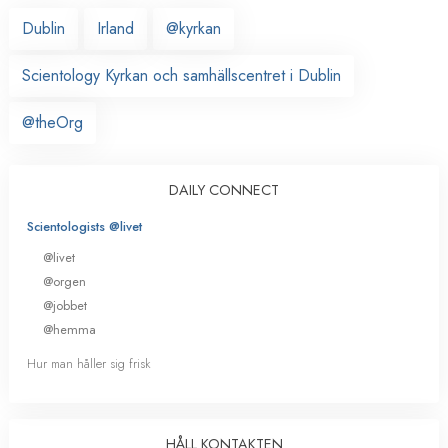
Dublin
Irland
@kyrkan
Scientology Kyrkan och samhällscentret i Dublin
@theOrg
DAILY CONNECT
Scientologists @livet
@livet
@orgen
@jobbet
@hemma
Hur man håller sig frisk
HÅLL KONTAKTEN