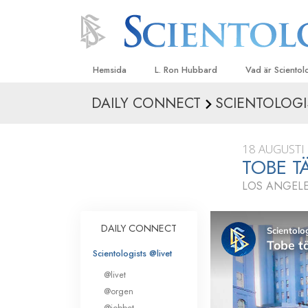
Hemsida
L. Ron Hubbard
Vad är Sciento
DAILY CONNECT
SCIENTOLOGI
Trossatser och r
Scientologys tr
18 AUGUSTI
Vad scientologe
TOBE T
Scientology
LOS ANGELE
Träffa en scient
Inne i en Kyrka
DAILY CONNECT
Scientologys gr
Scientologists @livet
En introduktion ti
@livet
Kärlek och hat 
@orgen
Vad är storhet?
@jobbet