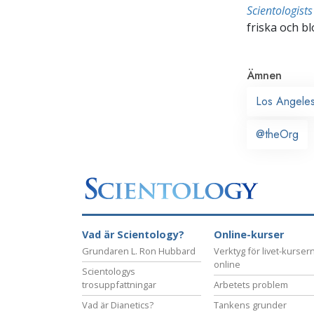
Scientologis
friska och bl
Ämnen
Los Angele
@theOrg
Vad är Scientology?
Online-kurser
Grundaren L. Ron Hubbard
Verktyg för livet-kurser
online
Scientologys
trosuppfattningar
Arbetets problem
Vad är Dianetics?
Tankens grunder