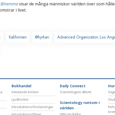
ts @hemma
visar de många människor världen över som håller
omstrar i livet.
s
Kalifornien
@kyrkan
Advanced Organization Los Ang
Bokhandel
Daily Connect
Hur
na
Inledande böcker
Scientologists @livet
Vägen
Ljudböcker
Stud
Scientology runtom i
Introduktionsföreläsningar
Reha
världen
brot
Hitta en Kyrka
Introduktionsfilmer