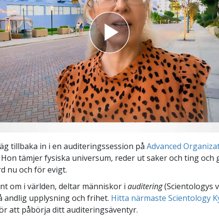
äg tillbaka in i en auditeringssession på
Advanced Organiza
. Hon tämjer fysiska universum, reder ut saker och ting och gör
d nu och för evigt.
unt om i världen, deltar människor i
auditering
(Scientologys 
å andlig upplysning och frihet.
Hitta närmaste Scientology K
ör att påbörja ditt auditeringsäventyr.