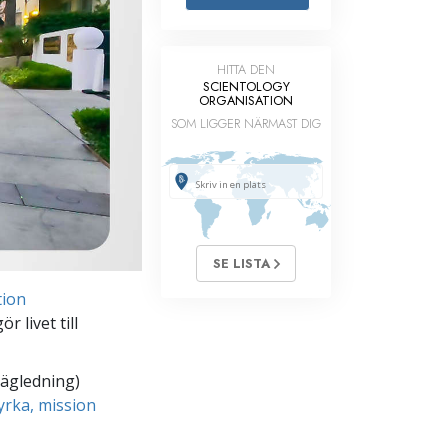
Barn
HITTA DEN
Verktyg för arbetslivet
SCIENTOLOGY
ORGANISATION
Etik och tillstånden
SOM LIGGER NÄRMAST DIG
Orsaken till undertryckande
Undersökningar
Organiseringens grunder
Grunderna i public relations
SE LISTA
Targets och mål
tion
 livet till
Studieteknologin
Kommunikation
vägledning)
yrka, mission