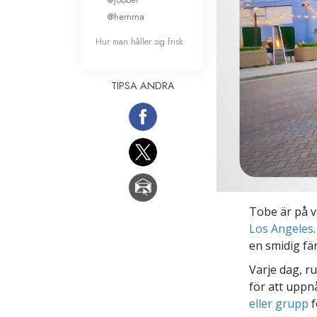
@hemma
Hur man håller sig frisk
TIPSA ANDRA
Tobe är på v
Los Angeles
en smidig fär
Varje dag, r
för att uppn
eller grupp
f