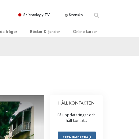
Scientology TV
Svenska
llda frågor
Böcker & tjänster
Online-kurser
d och grundläggande
inledande böckerna
Hur man löser konflikter
dböcker
Tillvarons dynamiker
 Kyrka
oduktions-
Beståndsdelarna i förståelse
ogys organisationer
eläsningar
Lösningar för en farlig omgivning
oduktionsfilmer
Assister för sjukdomar och skador
dande tjänster
HÅLL KONTAKTEN
er
Integritet och ärlighet
Få uppdateringar och
heter
Äktenskap
håll kontakt.
Den emotionella Tonskalan
PRENUMERERA
Svar på drogproblemet