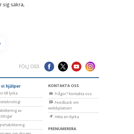
 sig säkra,
e
FÖLJ OSS
KONTAKTA OSS
 vi hjälper
 till lycka
Frågor? Kontakta oss
ieteknologi
Feedback om
webbplatsen
bilitering av
tslingar
Hitta en Kyrka
rehabilitering
PRENUMERERA
ningen om droger