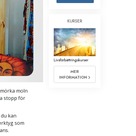
Barn
KURSER
Verktyg för arbetslivet
Etik och tillstånden
Orsaken till undertryckande
Undersökningar
Livsförbättringskurser
Organiseringens grunder
MER
INFORMATION
Grunderna i public relations
Targets och mål
s mörka moln
ta stopp för
Studieteknologin
Kommunikation
m du kan
erktyg som
ans.