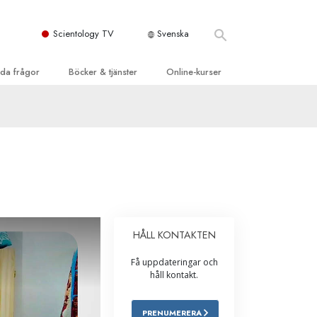
Scientology TV
Svenska
llda frågor
Böcker & tjänster
Online-kurser
d och grundläggande
inledande böckerna
Hur man löser konflikter
dböcker
Tillvarons dynamiker
 Kyrka
oduktions-
Beståndsdelarna i förståelse
ogys organisationer
eläsningar
Lösningar för en farlig omgivning
oduktionsfilmer
Assister för sjukdomar och skador
dande tjänster
HÅLL KONTAKTEN
er
Integritet och ärlighet
Få uppdateringar och
heter
Äktenskap
håll kontakt.
Den emotionella Tonskalan
PRENUMERERA
Svar på drogproblemet