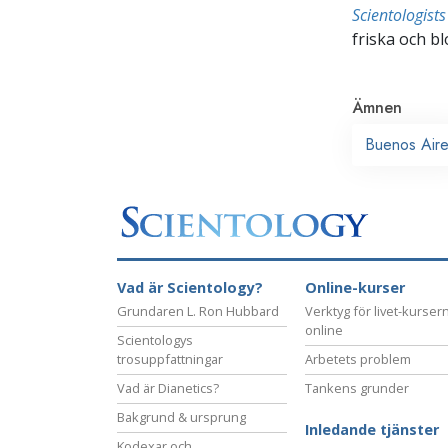
Scientologis
friska och bl
Ämnen
Buenos Air
Vad är Scientology?
Online-kurser
Grundaren L. Ron Hubbard
Verktyg för livet-kurser
online
Scientologys
trosuppfattningar
Arbetets problem
Vad är Dianetics?
Tankens grunder
Bakgrund & ursprung
Inledande tjänster
Kodexar och