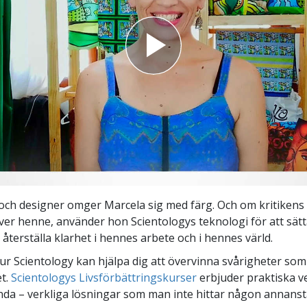
och designer omger Marcela sig med färg. Och om kritiken
 över henne, använder hon Scientologys teknologi för att sät
 återställa klarhet i hennes arbete och i hennes värld.
ur Scientology kan hjälpa dig att övervinna svårigheter so
et.
Scientologys Livsförbättringskurser
erbjuder praktiska v
da – verkliga lösningar som man inte hittar någon annanst