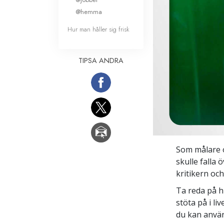
@hemma
Hur man håller sig frisk
TIPSA ANDRA
Som målare 
skulle falla
kritikern och
Ta reda på h
stöta på i liv
du kan använ