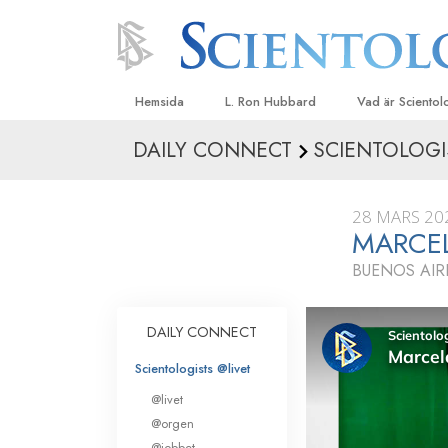
Hemsida
L. Ron Hubbard
Vad är Sciento
DAILY CONNECT
SCIENTOLOGI
Trossatser och r
Scientologys tr
28 MARS 20
Vad scientologe
MARCE
Scientology
BUENOS AIR
Träffa en scient
Inne i en Kyrka
DAILY CONNECT
Scientologys gr
Scientologists @livet
En introduktion ti
@livet
Kärlek och hat 
@orgen
Vad är storhet?
@jobbet