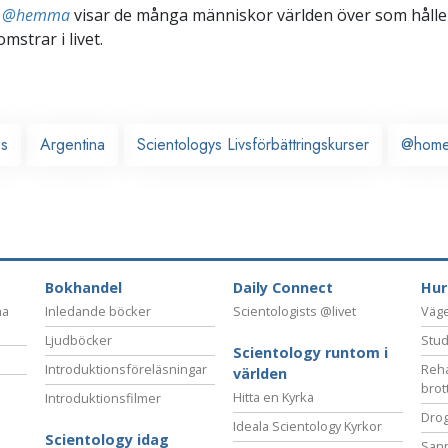
ts @hemma
visar de många människor världen över som håller
omstrar i livet.
es
Argentina
Scientologys Livsförbättringskurser
@hom
Bokhandel
Daily Connect
Hur
na
Inledande böcker
Scientologists @livet
Vägen
Ljudböcker
Stud
Scientology runtom i
Introduktionsföreläsningar
Reha
världen
brot
Hitta en Kyrka
Introduktionsfilmer
Drog
Ideala Scientology Kyrkor
Scientology idag
San