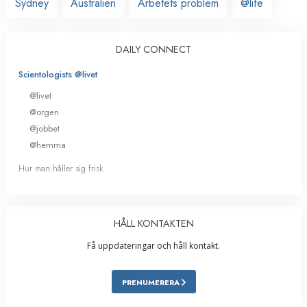
Sydney
Australien
Arbetets problem
@life
DAILY CONNECT
Scientologists @livet
@livet
@orgen
@jobbet
@hemma
Hur man håller sig frisk
HÅLL KONTAKTEN
Få uppdateringar och håll kontakt.
PRENUMERERA