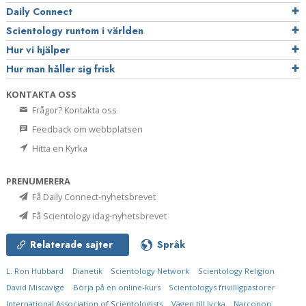
Daily Connect
Scientology runtom i världen
Hur vi hjälper
Hur man håller sig frisk
KONTAKTA OSS
Frågor? Kontakta oss
Feedback om webbplatsen
Hitta en Kyrka
PRENUMERERA
Få Daily Connect-nyhetsbrevet
Få Scientology idag-nyhetsbrevet
Relaterade sajter
Språk
L. Ron Hubbard
Dianetik
Scientology Network
Scientology Religion
David Miscavige
Börja på en online-kurs
Scientologys frivilligpastorer
International Association of Scientologists
Vägen till lycka
Narconon