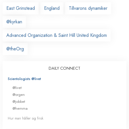
East Grinstead
England
Tillvarons dynamiker
@kyrkan
Advanced Organization & Saint Hill United Kingdom
@theOrg
DAILY CONNECT
Scientologists @livet
@livet
@orgen
@jobbet
@hemma
Hur man håller sig frisk