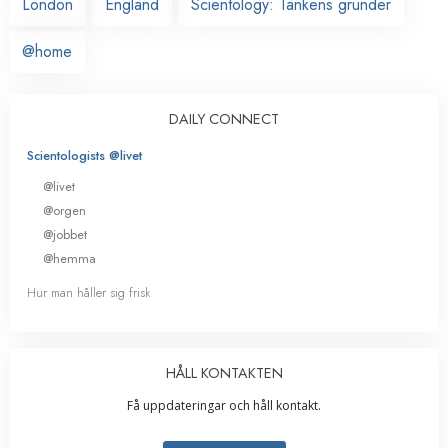
London
England
Scientology: Tankens grunder
@home
DAILY CONNECT
Scientologists @livet
@livet
@orgen
@jobbet
@hemma
Hur man håller sig frisk
HÅLL KONTAKTEN
Få uppdateringar och håll kontakt.