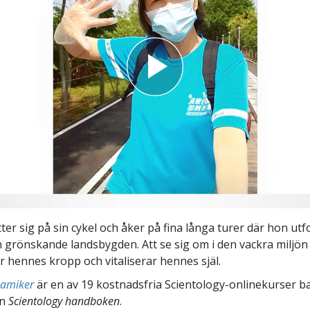
ter sig på sin cykel och åker på fina långa turer där hon ut
n grönskande landsbygden. Att se sig om i den vackra milj
er hennes kropp och vitaliserar hennes själ.
namiker
är en av 19 kostnadsfria Scientology-onlinekurser b
ån
Scientology handboken
.