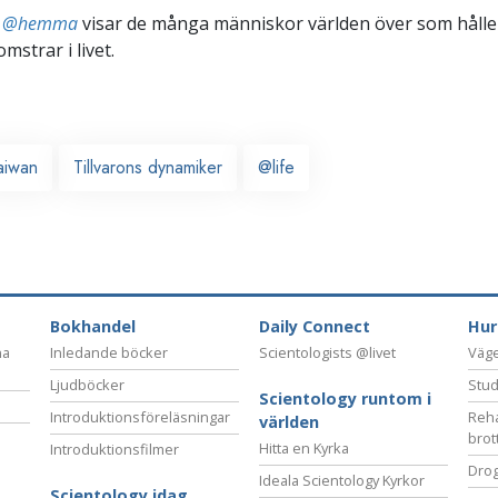
ts @hemma
visar de många människor världen över som håller
omstrar i livet.
aiwan
Tillvarons dynamiker
@life
Bokhandel
Daily Connect
Hur
na
Inledande böcker
Scientologists @livet
Vägen
Ljudböcker
Stud
Scientology runtom i
Introduktionsföreläsningar
Reha
världen
brot
Hitta en Kyrka
Introduktionsfilmer
Drog
Ideala Scientology Kyrkor
Scientology idag