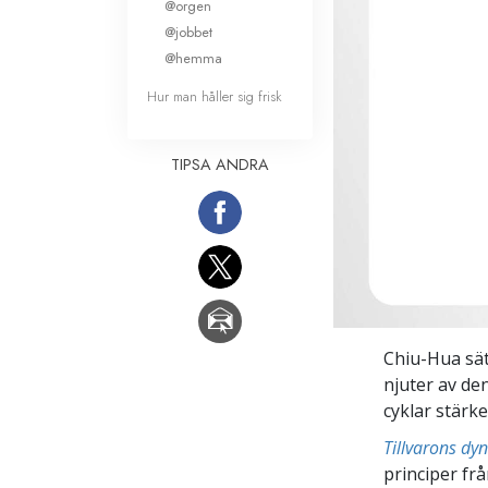
@orgen
@jobbet
@hemma
Hur man håller sig frisk
TIPSA ANDRA
Chiu-Hua sät
njuter av de
cyklar stärk
Tillvarons dy
principer fr