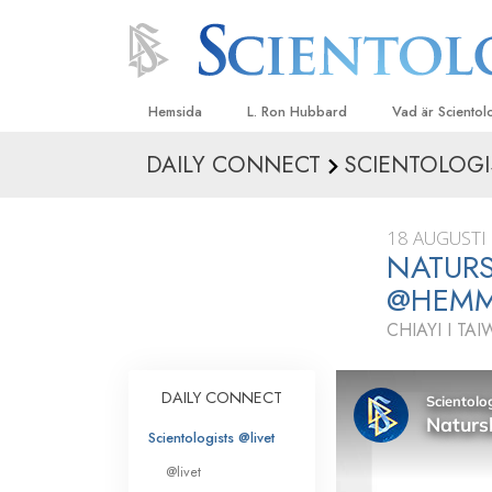
Hemsida
L. Ron Hubbard
Vad är Sciento
DAILY CONNECT
SCIENTOLOGI
Trossatser och r
Scientologys tr
18 AUGUSTI
Vad scientologe
NATURS
Scientology
@HEM
Träffa en scient
CHIAYI I TA
Inne i en Kyrka
Scientologys gr
DAILY CONNECT
En introduktion ti
Scientologists @livet
Kärlek och hat 
@livet
Vad är storhet?