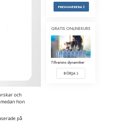
PRENUMERERA
Barn
Verktyg för arbetslivet
GRATIS ONLINEKURS
Etik och tillstånden
Orsaken till undertryckande
Undersökningar
Tillvarons dynamiker
Organiseringens grunder
BÖRJA
Grunderna i public relations
Targets och mål
forskar och
Studieteknologin
ön medan hon
Kommunikation
aserade på