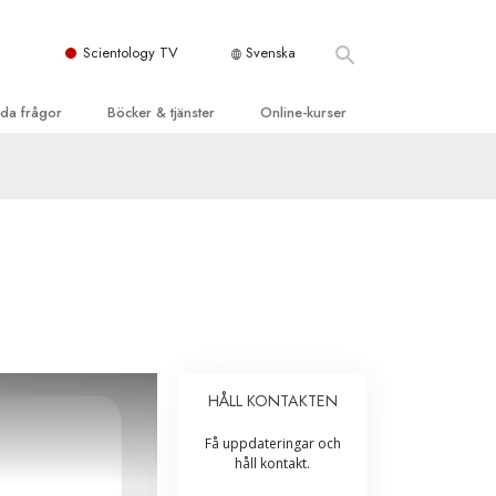
Scientology TV
Svenska
llda frågor
Böcker & tjänster
Online-kurser
d och grundläggande
inledande böckerna
Hur man löser konflikter
dböcker
Tillvarons dynamiker
 Kyrka
oduktions-
Beståndsdelarna i förståelse
ogys organisationer
eläsningar
Lösningar för en farlig omgivning
oduktionsfilmer
Assister för sjukdomar och skador
dande tjänster
er
Integritet och ärlighet
HÅLL KONTAKTEN
heter
Äktenskap
Få uppdateringar och
Den emotionella Tonskalan
håll kontakt.
Svar på drogproblemet