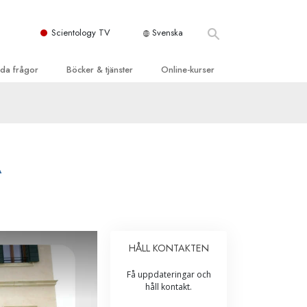
Scientology TV
Svenska
llda frågor
Böcker & tjänster
Online-kurser
d och grundläggande
inledande böckerna
Hur man löser konflikter
dböcker
Tillvarons dynamiker
 Kyrka
oduktions-
Beståndsdelarna i förståelse
A
ogys organisationer
eläsningar
Lösningar för en farlig omgivning
oduktionsfilmer
Assister för sjukdomar och skador
dande tjänster
er
Integritet och ärlighet
HÅLL KONTAKTEN
heter
Äktenskap
Få uppdateringar och
Den emotionella Tonskalan
håll kontakt.
Svar på drogproblemet