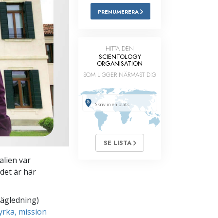
PRENUMERERA
Barn
Verktyg för arbetslivet
HITTA DEN
Etik och tillstånden
SCIENTOLOGY
ORGANISATION
Orsaken till undertryckande
SOM LIGGER NÄRMAST DIG
Undersökningar
Organiseringens grunder
Grunderna i public relations
SE LISTA
Targets och mål
talien var
Studieteknologin
 det är här
Kommunikation
vägledning)
yrka, mission