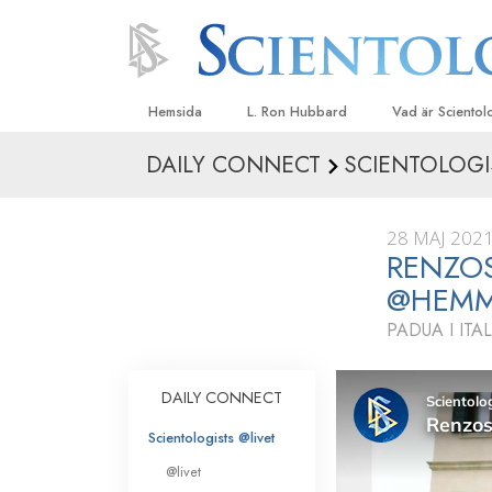
Hemsida
L. Ron Hubbard
Vad är Sciento
DAILY CONNECT
SCIENTOLOGI
Trossatser och r
Scientologys tr
28 MAJ 202
Vad scientologe
RENZOS
Scientology
@HEM
Träffa en scient
PADUA I ITA
Inne i en Kyrka
Scientologys gr
DAILY CONNECT
En introduktion ti
Scientologists @livet
Kärlek och hat 
@livet
Vad är storhet?