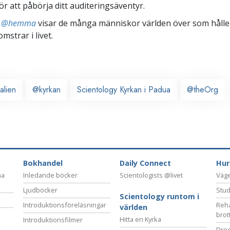
ör att påbörja ditt auditeringsäventyr.
ts @hemma
visar de många människor världen över som håller
omstrar i livet.
talien
@kyrkan
Scientology Kyrkan i Padua
@theOrg
Bokhandel
Daily Connect
Hur
na
Inledande böcker
Scientologists @livet
Vägen
Ljudböcker
Stud
Scientology runtom i
Introduktionsföreläsningar
Reha
världen
brot
Hitta en Kyrka
Introduktionsfilmer
Drog