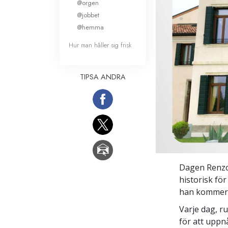
@orgen
@jobbet
@hemma
Hur man håller sig frisk
TIPSA ANDRA
Dagen Renzo 
historisk för
han kommer a
Varje dag, r
för att uppn