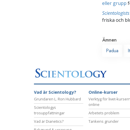
eller grupp
f
Scientologis
friska och bl
Ämnen
Padua
I
Vad är Scientology?
Online-kurser
Grundaren L. Ron Hubbard
Verktyg för livet-kurser
online
Scientologys
trosuppfattningar
Arbetets problem
Vad är Dianetics?
Tankens grunder
Bakgrund & ursprung