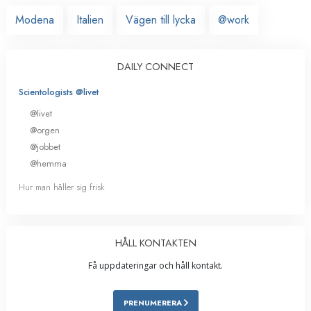
Modena
Italien
Vägen till lycka
@work
DAILY CONNECT
Scientologists @livet
@livet
@orgen
@jobbet
@hemma
Hur man håller sig frisk
HÅLL KONTAKTEN
Få uppdateringar och håll kontakt.
PRENUMERERA