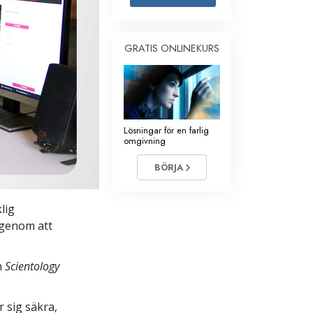
Barn
GRATIS ONLINEKURS
Verktyg för arbetslivet
Etik och tillstånden
Orsaken till undertryckande
Undersökningar
Lösningar för en farlig
omgivning
Organiseringens grunder
BÖRJA
Grunderna i public relations
Targets och mål
klig
 genom att
Studieteknologin
Kommunikation
n
Scientology
 sig säkra,