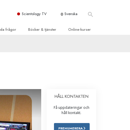
Scientology TV
Svenska
llda frågor
Böcker & tjänster
Online-kurser
d och grundläggande
inledande böckerna
Hur man löser konflikter
dböcker
Tillvarons dynamiker
 Kyrka
oduktions-
Beståndsdelarna i förståelse
ogys organisationer
eläsningar
Lösningar för en farlig omgivning
oduktionsfilmer
Assister för sjukdomar och skador
dande tjänster
HÅLL KONTAKTEN
er
Integritet och ärlighet
Få uppdateringar och
heter
Äktenskap
håll kontakt.
Den emotionella Tonskalan
PRENUMERERA
Svar på drogproblemet