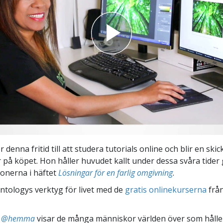
 denna fritid till att studera tutorials online och blir en skic
 på köpet. Hon håller huvudet kallt under dessa svåra tider
ionerna i häftet
Lösningar för en farlig omgivning
.
ntologys verktyg för livet med de
gratis onlinekurserna
frå
ts @hemma
visar de många människor världen över som håller