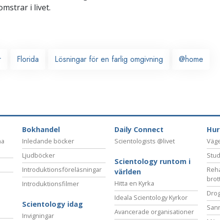
omstrar i livet.
r
Florida
Lösningar för en farlig omgivning
@home
Bokhandel
Daily Connect
Hur
na
Inledande böcker
Scientologists @livet
Vägen
Ljudböcker
Stud
Scientology runtom i
Introduktionsföreläsningar
Reha
världen
brot
Hitta en Kyrka
Introduktionsfilmer
Drog
Ideala Scientology Kyrkor
Scientology idag
San
Avancerade organisationer
Invigningar