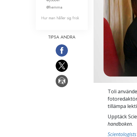
@hemma
Hur man håller sig frisk
TIPSA ANDRA
Toli använder
fotoredaktör
tillämpa lekt
Upptäck Scie
handboken
.
Scientologis