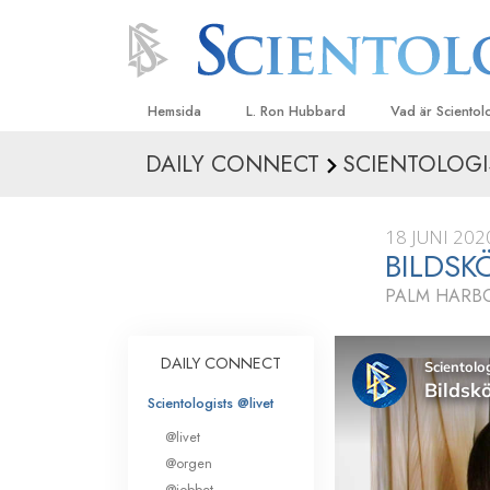
Hemsida
L. Ron Hubbard
Vad är Sciento
DAILY CONNECT
SCIENTOLOGI
Trossatser och r
Scientologys tr
18 JUNI 202
Vad scientologe
BILDSK
Scientology
PALM HARBO
Träffa en scient
Inne i en Kyrka
DAILY CONNECT
Scientologys gr
Scientologists @livet
En introduktion ti
@livet
Kärlek och hat 
@orgen
Vad är storhet?
@jobbet