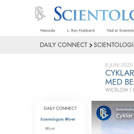
Hemsida
L. Ron Hubbard
Vad är Sciento
DAILY CONNECT
SCIENTOLOGI
Trossatser och r
Scientologys tr
8 JUNI 2020
Vad scientologe
CYKLAR
Scientology
MED B
Träffa en scient
WICKLOW I 
Inne i en Kyrka
Scientologys gr
DAILY CONNECT
En introduktion ti
Scientologists @livet
Kärlek och hat 
@livet
Vad är storhet?