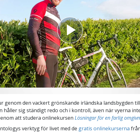
tur genom den vackert grönskande irländska landsbygden t
håller sig ständigt redo och i kontroll, även när vyerna inte
 genom att studera onlinekursen
Lösningar för en farlig omgiv
ntologys verktyg för livet med de
gratis onlinekurserna
frå