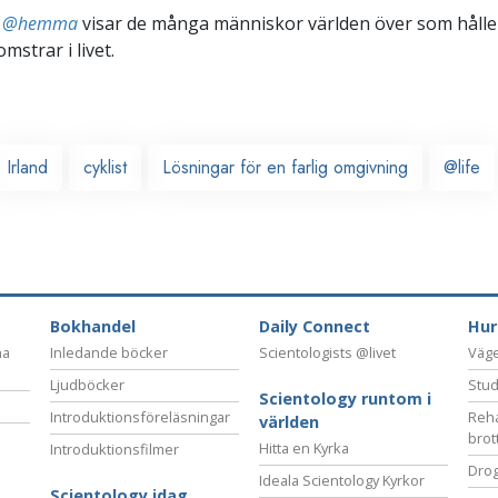
ts @hemma
visar de många människor världen över som håller
omstrar i livet.
Irland
cyklist
Lösningar för en farlig omgivning
@life
Bokhandel
Daily Connect
Hur
na
Inledande böcker
Scientologists @livet
Vägen
Ljudböcker
Stud
Scientology runtom i
Introduktionsföreläsningar
Reha
världen
brot
Hitta en Kyrka
Introduktionsfilmer
Drog
Ideala Scientology Kyrkor
Scientology idag