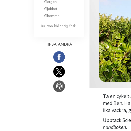
@orgen
@jobbet
@hemma
Hur man håller sig frisk
TIPSA ANDRA
Ta en cykel
med Ben. Han 
lika vackra,
Upptäck Scie
handboken
.