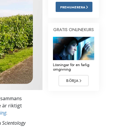
PRENUMERERA
Barn
Verktyg för arbetslivet
GRATIS ONLINEKURS
Etik och tillstånden
Orsaken till undertryckande
Undersökningar
Lösningar för en farlig
Organiseringens grunder
omgivning
Grunderna i public relations
BÖRJA
Targets och mål
illsammans
Studieteknologin
 är riktigt
Kommunikation
ning
.
n
Scientology