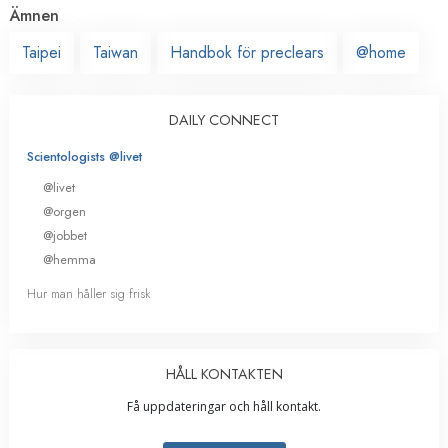
Ämnen
Taipei
Taiwan
Handbok för preclears
@home
DAILY CONNECT
Scientologists @livet
@livet
@orgen
@jobbet
@hemma
Hur man håller sig frisk
HÅLL KONTAKTEN
Få uppdateringar och håll kontakt.